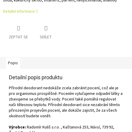
soda, kukuřičný škrob, vitamín E, parfém, hexylcinnamal, linalool)
Detailní informace
ZEPTAT SE
SDÍLET
Popis
Detailní popis produktu
Přírodní deodorant nedokáže zcela zabránit pocení, což ale je
pro organismus prospěšné. Pocením vylučujeme odpadní látky a
zbavujeme se přebytků vody. Pocení také pomáhá regulovat
naši tělesnou teplotu. Přírodní deodorant sice nezabrání těmto
přirozeným projevům pocení, ale dokáže zajistit, že za všech
okolností budete vonět.
Výrobce:
Radomír Kuliš s.r.o. , Kaštanová 253, Návsí, 739 92,