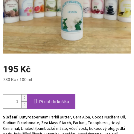
195 Kč
Měrná
780 Kč / 100 ml
cena:
Přidat do košíku
Složení:
Butyrospermum Parkii Butter, Cera Alba, Cocos Nucifera Oil,
Sodium Bicarbonate, Zea Mays Starch, Parfum, Tocopherol, Hexyl
Cinnamal, Linalool (bambucké máslo, včelí vosk, kokosový olej, jedlá