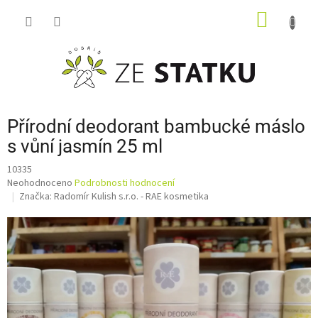
Přejít
NÁKUP
na
obsah
KOŠÍK
Přírodní deodorant bambucké máslo
s vůní jasmín 25 ml
10335
Průměrné
Neohodnoceno
Podrobnosti hodnocení
hodnocení
Značka:
Radomír Kulish s.r.o. - RAE kosmetika
produktu
je
0,0
z
5
hvězdiček.