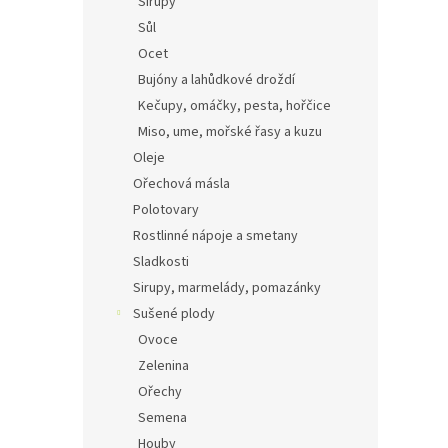
Sirupy
Sůl
Ocet
Bujóny a lahůdkové droždí
Kečupy, omáčky, pesta, hořčice
Miso, ume, mořské řasy a kuzu
Oleje
Ořechová másla
Polotovary
Rostlinné nápoje a smetany
Sladkosti
Sirupy, marmelády, pomazánky
Sušené plody
Ovoce
Zelenina
Ořechy
Semena
Houby