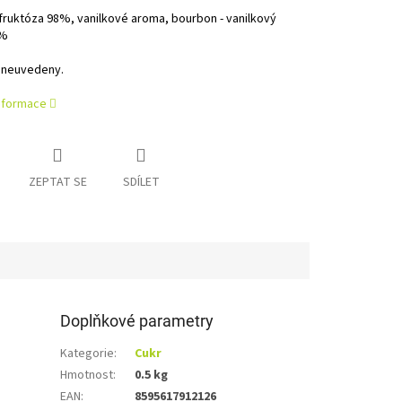
fruktóza 98%, vanilkové aroma, bourbon - vanilkový
2%
 neuvedeny.
informace
ZEPTAT SE
SDÍLET
Doplňkové parametry
Kategorie
:
Cukr
Hmotnost
:
0.5 kg
EAN
:
8595617912126