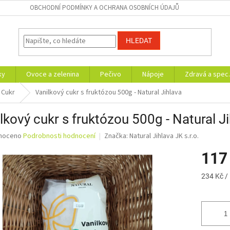
OBCHODNÍ PODMÍNKY A OCHRANA OSOBNÍCH ÚDAJŮ
HLEDAT
ky
Ovoce a zelenina
Pečivo
Nápoje
Zdravá a spec.
Cukr
Vanilkový cukr s fruktózou 500g - Natural Jihlava
lkový cukr s fruktózou 500g - Natural J
né
noceno
Podrobnosti hodnocení
Značka:
Natural Jihlava JK s.r.o.
ní
117
u
Měrná
234 Kč / 
cena:
ek.