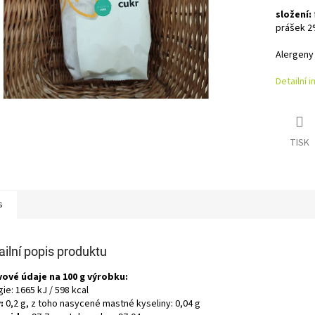
složení:
prášek 
Alergeny
Detailní 
TISK
s
ailní popis produktu
vové údaje na 100 g výrobku:
ie: 1665 kJ / 598 kcal
:
0,2 g, z toho nasycené mastné kyseliny: 0,04 g