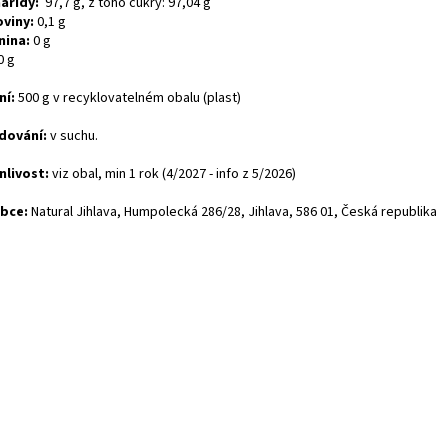
aridy:
97,7 g, z toho cukry: 97,04 g
oviny:
0,1 g
nina:
0 g
0 g
ní:
500 g v recyklovatelném obalu (plast)
dování:
v suchu.
nlivost:
viz obal, min 1 rok (4/2027 - info z 5/2026)
obce:
Natural Jihlava, Humpolecká 286/28, Jihlava, 586 01, Česká republika