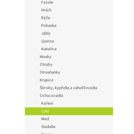
Fazole
Hrách
Rýže
Pohanka
Jáhly
Quinoa
Kukuřice
Mouky
Otruby
Strouhanky
Krupice
Škroby, kypřidla a zahušťovadla
Ochucovadla
Koření
Cukr
Med
Sladidla