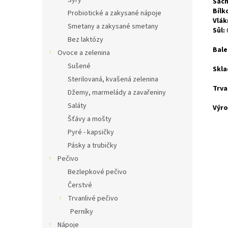
Sýry
Sach
Bílk
Probiotické a zakysané nápoje
Vlák
Smetany a zakysané smetany
Sůl:
Bez laktózy
Bale
Ovoce a zelenina
Sušené
Skla
Sterilovaná, kvašená zelenina
Trva
Džemy, marmelády a zavařeniny
Saláty
Výr
Šťávy a mošty
Pyré - kapsičky
Pásky a trubičky
Pečivo
Bezlepkové pečivo
Čerstvé
Trvanlivé pečivo
Perníky
Nápoje