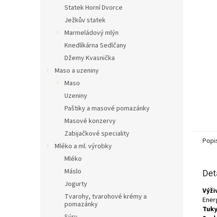
n
Statek Horní Dvorce
e
Ježkův statek
l
Marmeládový mlýn
Knedlíkárna Sedlčany
Džemy Kvasnička
Maso a uzeniny
Maso
Uzeniny
Paštiky a masové pomazánky
Masové konzervy
Zabijačkové speciality
Popi
Mléko a ml. výrobky
Mléko
Máslo
Det
Jogurty
Výži
Tvarohy, tvarohové krémy a
Energ
pomazánky
Tuky