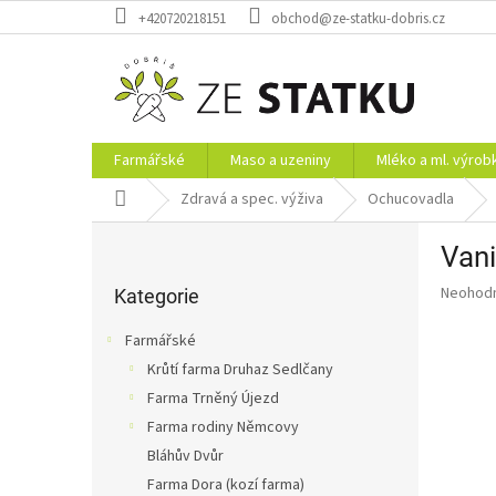
Přejít
+420720218151
obchod@ze-statku-dobris.cz
na
obsah
Farmářské
Maso a uzeniny
Mléko a ml. výrob
Domů
Zdravá a spec. výživa
Ochucovadla
P
Vani
o
Přeskočit
s
Průměr
Neohod
kategorie
Kategorie
t
hodnoce
r
produkt
Farmářské
a
je
Krůtí farma Druhaz Sedlčany
0,0
n
z
Farma Trněný Újezd
n
5
í
Farma rodiny Němcovy
hvězdič
p
Bláhův Dvůr
a
Farma Dora (kozí farma)