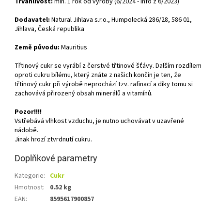
Trvanlivost:
min. 1 rok od výroby (6/2024 - info z 6/2023)
Dodavatel:
Natural Jihlava s.r.o., Humpolecká 286/28, 586 01,
Jihlava, Česká republika
Země původu:
Mauritius
Třtinový cukr se vyrábí z čerstvé třtinové šťávy. Dalším rozdílem
oproti cukru bílému, který znáte z našich končin je ten, že
třtinový cukr při výrobě neprochází tzv. rafinací a díky tomu si
zachovává přirozený obsah minerálů a vitamínů.
Pozor!!!!
Vstřebává vlhkost vzduchu, je nutno uchovávat v uzavřené
nádobě.
Jinak hrozí ztvrdnutí cukru.
Doplňkové parametry
Kategorie
:
Cukr
Hmotnost
:
0.52 kg
EAN
:
8595617900857