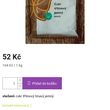
52 Kč
Měrná
104 Kč / 1 kg
cena:
Přidat do košíku
složení:
cukr třtinový tmavý jemný
Detailní informace