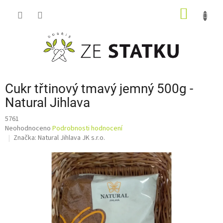
Přejít
NÁKUP
na
obsah
KOŠÍK
Cukr třtinový tmavý jemný 500g -
Natural Jihlava
5761
Průměrné
Neohodnoceno
Podrobnosti hodnocení
hodnocení
Značka:
Natural Jihlava JK s.r.o.
produktu
je
0,0
z
5
hvězdiček.