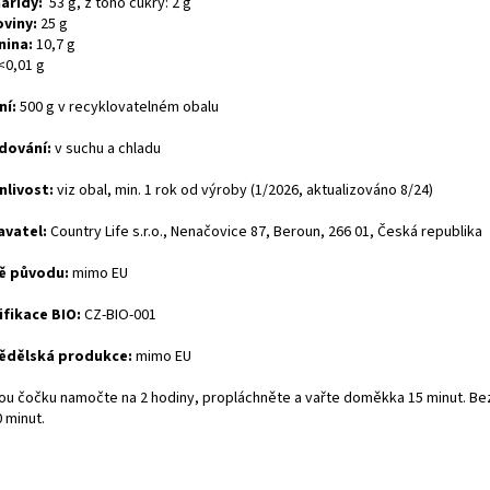
aridy:
53 g, z toho cukry: 2 g
oviny:
25 g
nina:
10,7 g
<0,01 g
ní:
500 g v recyklovatelném obalu
dování:
v suchu a chladu
nlivost:
viz obal, min. 1 rok od výroby (1/2026, aktualizováno 8/24)
vatel:
Country Life s.r.o., Nenačovice 87, Beroun, 266 01, Česká republika
ě původu:
mimo EU
ifikace BIO:
CZ-BIO-001
ědělská produkce:
mimo EU
ou čočku namočte na 2 hodiny, propláchněte a vařte doměkka 15 minut. B
 minut.