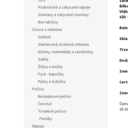
Sýry
Sach
Bílk
Probiotické a zakysané nápoje
Vlák
Smetany a zakysané smetany
Sůl:
Bez laktózy
Bale
Ovoce a zelenina
Sušené
Skla
Sterilovaná, kvašená zelenina
Trva
Džemy, marmelády a zavařeniny
Saláty
Doda
Šťávy a mošty
Zem
Pyré - kapsičky
Pásky a trubičky
Cert
Pečivo
Zem
Bezlepkové pečivo
Čerstvé
Čern
25-30
Trvanlivé pečivo
Perníky
Nápoje