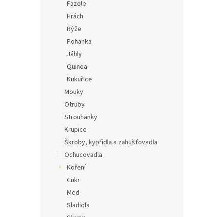
Fazole
Hrách
Rýže
Pohanka
Jáhly
Quinoa
Kukuřice
Mouky
Otruby
Strouhanky
Krupice
Škroby, kypřidla a zahušťovadla
Ochucovadla
Koření
Cukr
Med
Sladidla