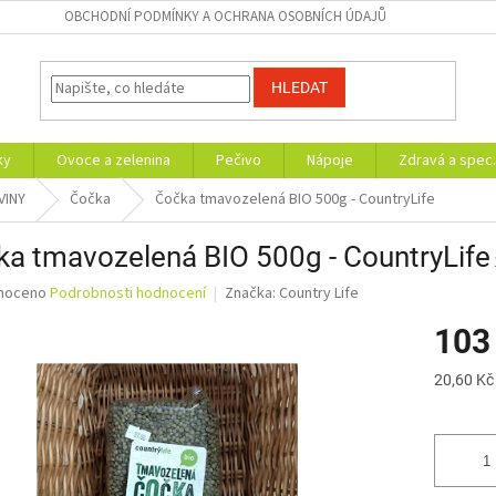
OBCHODNÍ PODMÍNKY A OCHRANA OSOBNÍCH ÚDAJŮ
HLEDAT
ky
Ovoce a zelenina
Pečivo
Nápoje
Zdravá a spec.
VINY
Čočka
Čočka tmavozelená BIO 500g - CountryLife
a tmavozelená BIO 500g - CountryLife
né
noceno
Podrobnosti hodnocení
Značka:
Country Life
ní
103
u
Měrná
20,60 Kč
cena:
ek.