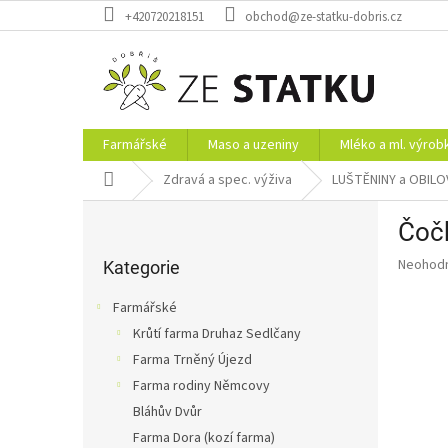
Přejít
+420720218151
obchod@ze-statku-dobris.cz
na
obsah
Farmářské
Maso a uzeniny
Mléko a ml. výrob
Domů
Zdravá a spec. výživa
LUŠTĚNINY a OBILO
P
Čočk
o
Přeskočit
s
Průměr
Neohod
kategorie
Kategorie
t
hodnoce
r
produkt
Farmářské
a
je
Krůtí farma Druhaz Sedlčany
0,0
n
z
Farma Trněný Újezd
n
5
í
Farma rodiny Němcovy
hvězdič
p
Bláhův Dvůr
a
Farma Dora (kozí farma)