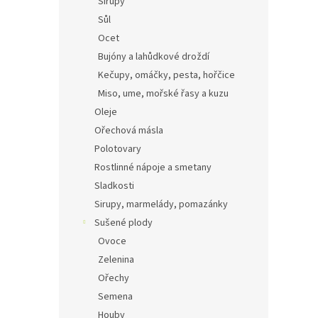
Sirupy
Sůl
Ocet
Bujóny a lahůdkové droždí
Kečupy, omáčky, pesta, hořčice
Miso, ume, mořské řasy a kuzu
Oleje
Ořechová másla
Polotovary
Rostlinné nápoje a smetany
Sladkosti
Sirupy, marmelády, pomazánky
Sušené plody
Ovoce
Zelenina
Ořechy
Semena
Houby