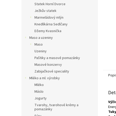
n
Statek Horní Dvorce
e
Ježkův statek
l
Marmeládový mlýn
Knedlíkárna Sedlčany
Džemy Kvasnička
Maso a uzeniny
Maso
Uzeniny
Paštiky a masové pomazánky
Masové konzervy
Zabijačkové speciality
Popi
Mléko a ml. výrobky
Mléko
Máslo
Det
Jogurty
Výži
Tvarohy, tvarohové krémy a
Energ
pomazánky
Tuky