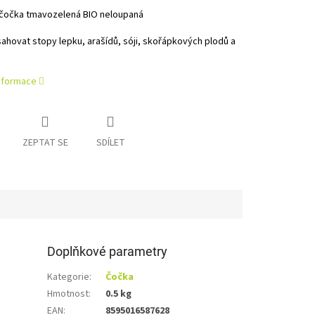
čočka tmavozelená BIO neloupaná
hovat stopy lepku, arašídů, sóji, skořápkových plodů a
informace
ZEPTAT SE
SDÍLET
Doplňkové parametry
Kategorie
:
Čočka
Hmotnost
:
0.5 kg
EAN
:
8595016587628