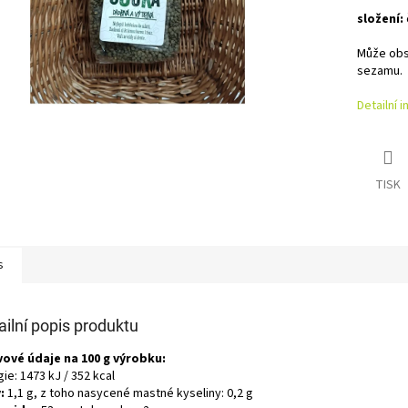
složení:
Může obsa
sezamu.
Detailní 
TISK
s
ailní popis produktu
vové údaje na 100 g výrobku:
ie: 1473 kJ / 352 kcal
:
1,1 g, z toho nasycené mastné kyseliny: 0,2 g