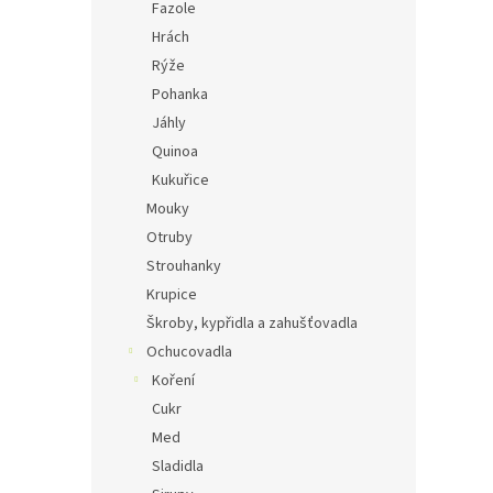
Fazole
Hrách
Rýže
Pohanka
Jáhly
Quinoa
Kukuřice
Mouky
Otruby
Strouhanky
Krupice
Škroby, kypřidla a zahušťovadla
Ochucovadla
Koření
Cukr
Med
Sladidla