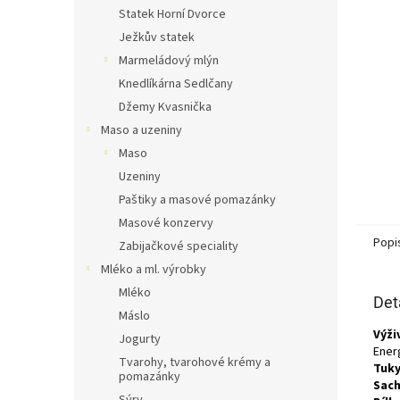
n
Statek Horní Dvorce
e
Ježkův statek
l
Marmeládový mlýn
Knedlíkárna Sedlčany
Džemy Kvasnička
Maso a uzeniny
Maso
Uzeniny
Paštiky a masové pomazánky
Masové konzervy
Popi
Zabijačkové speciality
Mléko a ml. výrobky
Mléko
Det
Máslo
Výži
Jogurty
Energ
Tvarohy, tvarohové krémy a
Tuky
pomazánky
Sach