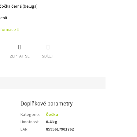
čočka černá (beluga)
genů.
informace
ZEPTAT SE
SDÍLET
Doplňkové parametry
Kategorie
:
Čočka
Hmotnost
:
0.4 kg
EAN
:
8595617901762