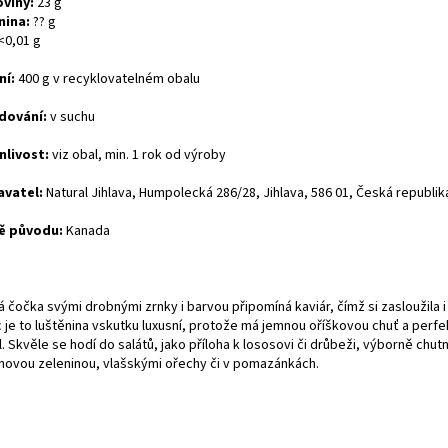
oviny:
23 g
nina:
?? g
<0,01 g
ní:
400 g v recyklovatelném obalu
dování:
v suchu
nlivost:
viz obal, min. 1 rok od výroby
avatel:
Natural Jihlava, Humpolecká 286/28, Jihlava, 586 01, Česká republik
ě původu:
Kanada
 čočka svými drobnými zrnky i barvou připomíná kaviár, čímž si zasloužila 
 je to luštěnina vskutku luxusní, protože má jemnou oříškovou chuť a perfek
l. Skvěle se hodí do salátů, jako příloha k lososovi či drůbeži, výborně chut
novou zeleninou, vlašskými ořechy či v pomazánkách.