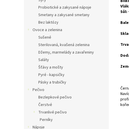
Sýry
Bílk
Vlák
Probiotické a zakysané nápoje
Sůl:
Smetany a zakysané smetany
Bez laktózy
Bale
Ovoce a zelenina
Skla
Sušené
Trva
Sterilovaná, kvašená zelenina
Džemy, marmelády a zavařeniny
Dod
Saláty
Zem
Šťávy a mošty
Pyré - kapsičky
Pásky a trubičky
Černá
Pečivo
Navíc
Bezlepkové pečivo
profi
Čerstvé
koře
Trvanlivé pečivo
Perníky
Nápoje