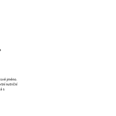
a
i své jméno.
tní nutriční
ná s