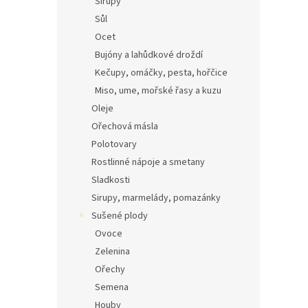
Sirupy
Sůl
Ocet
Bujóny a lahůdkové droždí
Kečupy, omáčky, pesta, hořčice
Miso, ume, mořské řasy a kuzu
Oleje
Ořechová másla
Polotovary
Rostlinné nápoje a smetany
Sladkosti
Sirupy, marmelády, pomazánky
Sušené plody
Ovoce
Zelenina
Ořechy
Semena
Houby