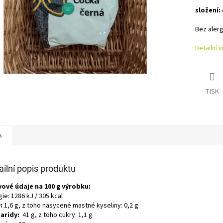
složení:
Bez aler
Detailní 
TISK
s
ailní popis produktu
vové údaje na 100 g výrobku:
ie: 1286 kJ / 305 kcal
:
1,6 g, z toho nasycené mastné kyseliny: 0,2 g
aridy:
41 g, z toho cukry: 1,1 g