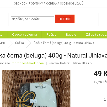
OBCHODNÍ PODMÍNKY A OCHRANA OSOBNÍCH ÚDAJŮ
HLEDAT
ky
Ovoce a zelenina
Pečivo
Nápoje
Zdravá a spec.
VINY
Čočka
Čočka černá (beluga) 400g - Natural Jihlava
a černá (beluga) 400g - Natural Jihlav
né
noceno
Podrobnosti hodnocení
Značka:
Natural Jihlava JK s.r.o.
ní
49 
u
Měrná
12,25 Kč
cena:
ek.