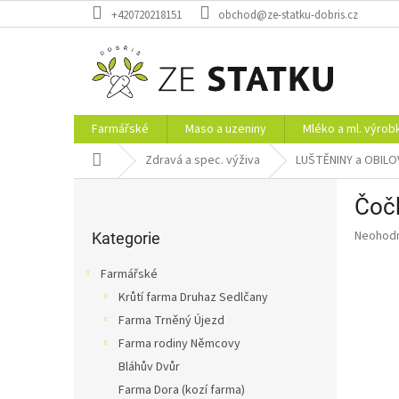
Přejít
+420720218151
obchod@ze-statku-dobris.cz
na
obsah
Farmářské
Maso a uzeniny
Mléko a ml. výrob
Domů
Zdravá a spec. výživa
LUŠTĚNINY a OBILO
P
Čočk
o
Přeskočit
s
Průměr
Neohod
kategorie
Kategorie
t
hodnoce
r
produkt
Farmářské
a
je
Krůtí farma Druhaz Sedlčany
0,0
n
z
Farma Trněný Újezd
n
5
í
Farma rodiny Němcovy
hvězdič
p
Bláhův Dvůr
a
Farma Dora (kozí farma)