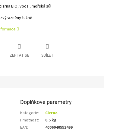
cizrna BIO, voda , mořská sůl
 zvýrazněny tučně
informace
ZEPTAT SE
SDÍLET
Doplňkové parametry
Kategorie
:
Cizrna
Hmotnost
:
0.5 kg
EAN
:
4006040552499