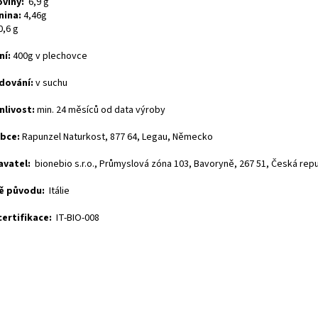
oviny:
6,9 g
nina:
4,46g
0,6 g
ní:
400g v plechovce
dování:
v suchu
nlivost:
min. 24 měsíců od data výroby
bce:
Rapunzel Naturkost, 877 64, Legau, Německo
vatel:
bionebio s.r.o., Průmyslová zóna 103, Bavoryně, 267 51, Česká repu
ě původu:
Itálie
certifikace:
IT-BIO-008