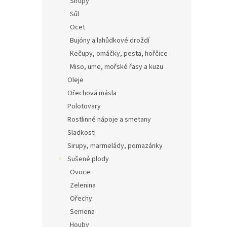
Sirupy
Sůl
Ocet
Bujóny a lahůdkové droždí
Kečupy, omáčky, pesta, hořčice
Miso, ume, mořské řasy a kuzu
Oleje
Ořechová másla
Polotovary
Rostlinné nápoje a smetany
Sladkosti
Sirupy, marmelády, pomazánky
Sušené plody
Ovoce
Zelenina
Ořechy
Semena
Houby