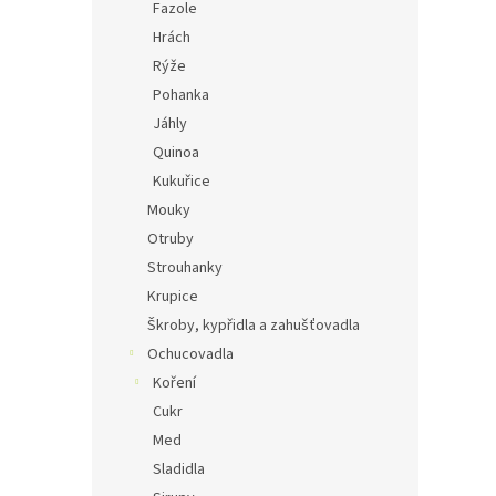
Fazole
Hrách
Rýže
Pohanka
Jáhly
Quinoa
Kukuřice
Mouky
Otruby
Strouhanky
Krupice
Škroby, kypřidla a zahušťovadla
Ochucovadla
Koření
Cukr
Med
Sladidla