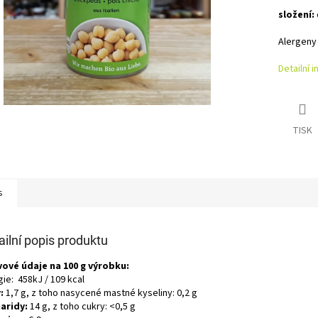
složení:
Alergeny
Detailní 
TISK
s
ailní popis produktu
vové údaje na 100 g výrobku:
ie: 458kJ / 109 kcal
:
1,7 g, z toho nasycené mastné kyseliny: 0,2 g
aridy:
14 g, z toho cukry: <0,5 g