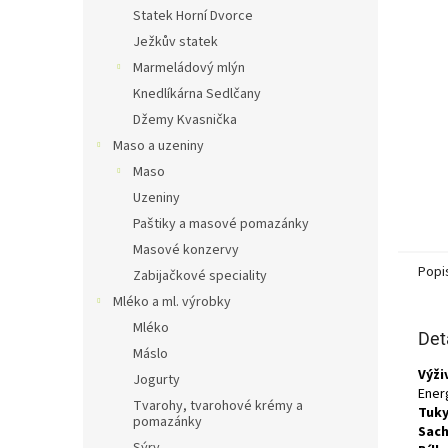
n
Statek Horní Dvorce
e
Ježkův statek
l
Marmeládový mlýn
Knedlíkárna Sedlčany
Džemy Kvasnička
Maso a uzeniny
Maso
Uzeniny
Paštiky a masové pomazánky
Masové konzervy
Popi
Zabijačkové speciality
Mléko a ml. výrobky
Mléko
Det
Máslo
Výži
Jogurty
Energ
Tvarohy, tvarohové krémy a
Tuky
pomazánky
Sach