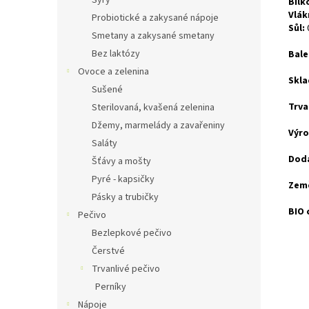
Sýry
Bílk
Vlák
Probiotické a zakysané nápoje
Sůl:
Smetany a zakysané smetany
Bez laktózy
Bale
Ovoce a zelenina
Skla
Sušené
Trva
Sterilovaná, kvašená zelenina
Džemy, marmelády a zavařeniny
Výro
Saláty
Doda
Šťávy a mošty
Pyré - kapsičky
Zem
Pásky a trubičky
BIO 
Pečivo
Bezlepkové pečivo
Čerstvé
Trvanlivé pečivo
Perníky
Nápoje