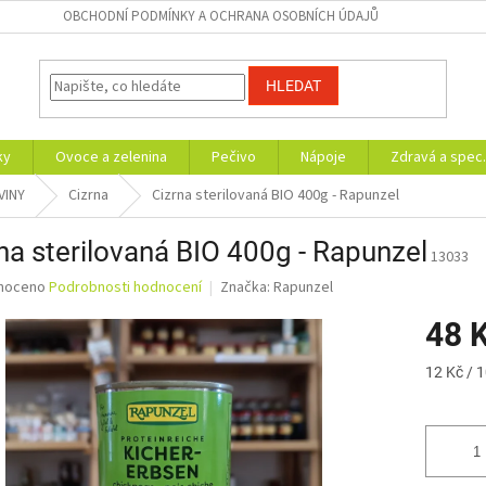
OBCHODNÍ PODMÍNKY A OCHRANA OSOBNÍCH ÚDAJŮ
HLEDAT
ky
Ovoce a zelenina
Pečivo
Nápoje
Zdravá a spec.
VINY
Cizrna
Cizrna sterilovaná BIO 400g - Rapunzel
na sterilovaná BIO 400g - Rapunzel
13033
né
noceno
Podrobnosti hodnocení
Značka:
Rapunzel
ní
48 
u
Měrná
12 Kč / 
cena:
ek.