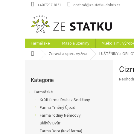
Přejít
+420720218151
obchod@ze-statku-dobris.cz
na
obsah
Farmářské
Maso a uzeniny
Mléko a ml. výrob
Domů
Zdravá a spec. výživa
LUŠTĚNINY a OBILO
P
Cizr
o
Přeskočit
s
Průměr
Neohod
kategorie
Kategorie
t
hodnoce
r
produkt
Farmářské
a
je
Krůtí farma Druhaz Sedlčany
0,0
n
z
Farma Trněný Újezd
n
5
í
Farma rodiny Němcovy
hvězdič
p
Bláhův Dvůr
a
Farma Dora (kozí farma)