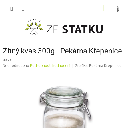
Přejít
NÁKUP
na
obsah
KOŠÍK
Žitný kvas 300g - Pekárna Křepenice
4853
Průměrné
Neohodnoceno
Podrobnosti hodnocení
Značka:
Pekárna Křepenice
hodnocení
produktu
je
0,0
z
5
hvězdiček.