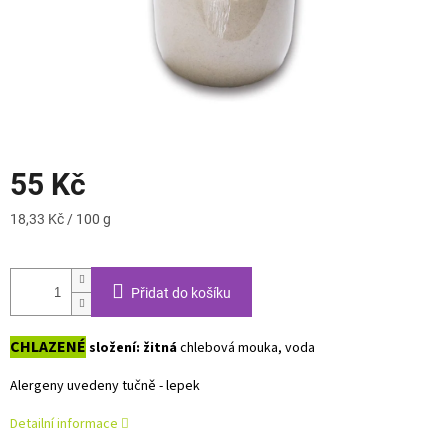
55 Kč
Měrná
18,33 Kč / 100 g
cena:
Přidat do košíku
CHLAZENÉ
složení:
žitná
chlebová mouka, voda
Alergeny uvedeny tučně - lepek
Detailní informace