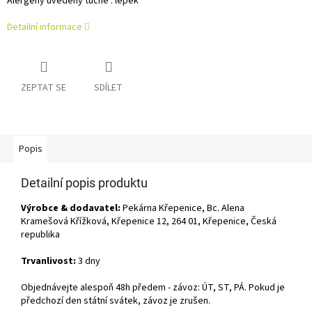
Alergeny uvedeny tučně : lepek
Detailní informace
ZEPTAT SE
SDÍLET
Popis
Detailní popis produktu
Výrobce & dodavatel:
Pekárna Křepenice, Bc. Alena
Kramešová Křížková, Křepenice 12, 264 01, Křepenice, Česká
republika
Trvanlivost:
3 dny
Objednávejte alespoň 48h předem - závoz: ÚT, ST, PÁ. Pokud je
předchozí den státní svátek, závoz je zrušen.