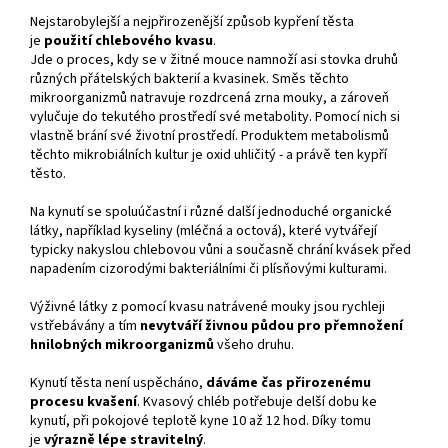
Nejstarobylejší a nejpřirozenější způsob kypření těsta
je
použití chlebového kvasu
.
Jde o proces, kdy se v žitné mouce namnoží asi stovka druhů
různých přátelských bakterií a kvasinek. Směs těchto
mikroorganizmů natravuje rozdrcená zrna mouky, a zároveň
vylučuje do tekutého prostředí své metabolity. Pomocí nich si
vlastně brání své životní prostředí. Produktem metabolismů
těchto mikrobiálních kultur je oxid uhličitý - a právě ten kypří
těsto.
Na kynutí se spoluúčastní i různé další jednoduché organické
látky, například kyseliny (mléčná a octová), které vytvářejí
typicky nakyslou chlebovou vůni a současně chrání kvásek před
napadením cizorodými bakteriálními či plísňovými kulturami.
Výživné látky z pomocí kvasu natrávené mouky jsou rychleji
vstřebávány a tím
nevytváří živnou půdou pro přemnožení
hnilobných mikroorganizmů
všeho druhu.
Kynutí těsta není uspěcháno,
dáváme čas přirozenému
procesu kvašení
. Kvasový chléb potřebuje delší dobu ke
kynutí, při pokojové teplotě kyne 10 až 12 hod. Díky tomu
je
výrazně lépe stravitelný
.