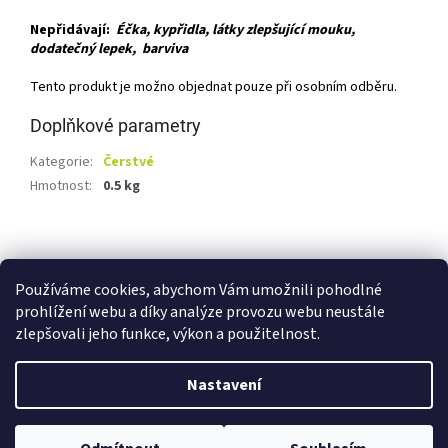
Nepřidávají:
Éčka, kypřidla, látky zlepšující mouku,
dodatečný lepek, barviva
Tento produkt je možno objednat pouze při osobním odběru.
Doplňkové parametry
Kategorie
:
Čerstvé
Hmotnost
:
0.5 kg
Z
á
Shoptet.cz
Ze statku Dobříš
Certifikát BIO
p
Používáme cookies, abychom Vám umožnili pohodlné
a
prohlížení webu a díky analýze provozu webu neustále
t
zlepšovali jeho funkce, výkon a použitelnost.
í
Vytvořil Shoptet
Nastavení
Copyright 2026
E-shop Ze statku Dobříš
. Všechna práva