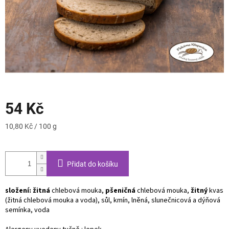
54 Kč
Měrná
10,80 Kč / 100 g
cena:
Přidat do košíku
složení: žitná
chlebová mouka,
pšeničná
chlebová mouka,
žitný
kvas
(žitná chlebová mouka a voda), sůl, kmín, lněná, slunečnicová a dýňová
semínka, voda