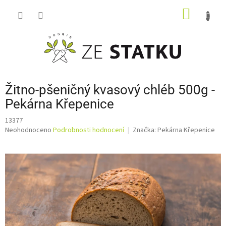
Přejít
NÁKUP
na
obsah
KOŠÍK
Žitno-pšeničný kvasový chléb 500g -
Pekárna Křepenice
13377
Průměrné
Neohodnoceno
Podrobnosti hodnocení
Značka:
Pekárna Křepenice
hodnocení
produktu
je
0,0
z
5
hvězdiček.