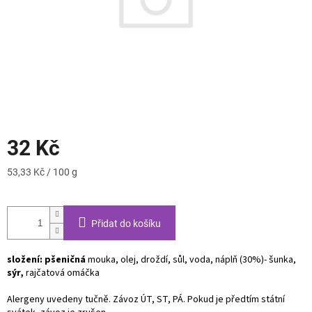
32 Kč
Měrná
53,33 Kč / 100 g
cena:
Přidat do košíku
složení: pšeničná
mouka, olej, droždí, sůl, voda, náplň (30%)- šunka,
sýr,
rajčatová omáčka
Alergeny uvedeny tučně. Závoz ÚT, ST, PÁ. Pokud je předtím státní