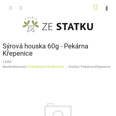
Přejít
NÁKUP
na
obsah
KOŠÍK
Sýrová houska 60g - Pekárna
Křepenice
13383
Průměrné
Neohodnoceno
Podrobnosti hodnocení
Značka:
Pekárna Křepenice
hodnocení
produktu
je
0,0
z
5
hvězdiček.