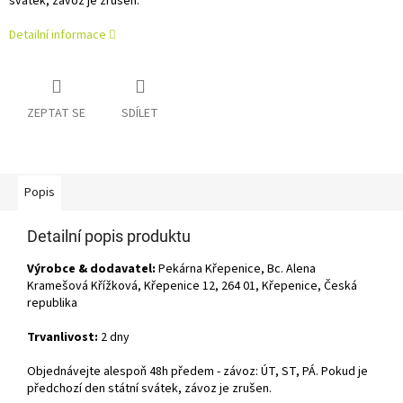
svátek, závoz je zrušen.
Detailní informace
ZEPTAT SE
SDÍLET
Popis
Detailní popis produktu
Výrobce & dodavatel:
Pekárna Křepenice, Bc. Alena
Kramešová Křížková, Křepenice 12, 264 01, Křepenice, Česká
republika
Trvanlivost:
2 dny
Objednávejte alespoň 48h předem - závoz: ÚT, ST, PÁ. Pokud je
předchozí den státní svátek, závoz je zrušen.