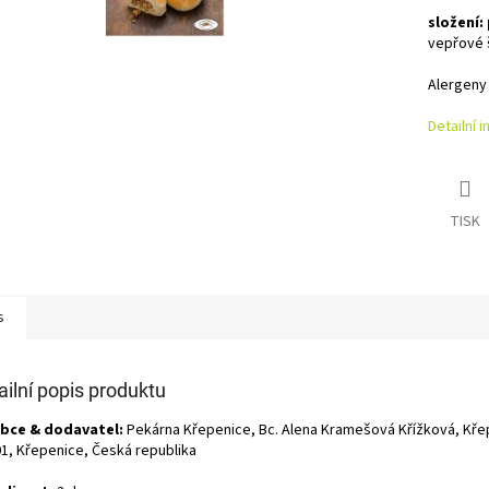
složení:
vepřové 
Alergeny 
Detailní 
TISK
s
ailní popis produktu
bce & dodavatel:
Pekárna Křepenice, Bc. Alena Kramešová Křížková, Kře
01, Křepenice, Česká republika