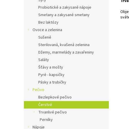
Sýry
Trva
Probiotické a zakysané nápoje
Obje
Smetany a zakysané smetany
svát
Bez laktózy
Ovoce a zelenina
Sušené
Sterilovaná, kvašená zelenina
Džemy, marmelády a zavařeniny
Saláty
Šťávy a mošty
Pyré - kapsičky
Pásky a trubičky
Pečivo
Bezlepkové pečivo
Čerstvé
Trvanlivé pečivo
Perníky
Nápoje