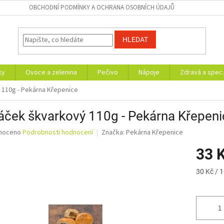
OBCHODNÍ PODMÍNKY A OCHRANA OSOBNÍCH ÚDAJŮ
HLEDAT
ky
Ovoce a zelenina
Pečivo
Nápoje
Zdravá a spec.
 110g - Pekárna Křepenice
ček škvarkový 110g - Pekárna Křepeni
né
noceno
Podrobnosti hodnocení
Značka:
Pekárna Křepenice
ní
33 
u
Měrná
30 Kč / 
cena:
ek.