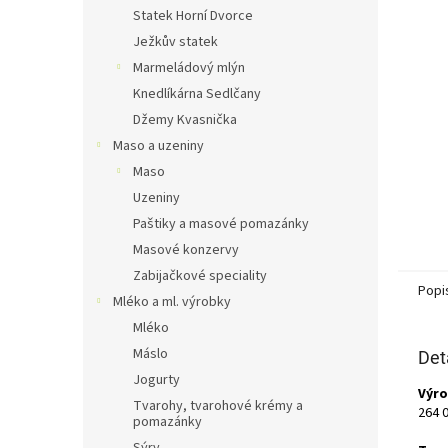
n
Statek Horní Dvorce
e
Ježkův statek
l
Marmeládový mlýn
Knedlíkárna Sedlčany
Džemy Kvasnička
Maso a uzeniny
Maso
Uzeniny
Paštiky a masové pomazánky
Masové konzervy
Zabijačkové speciality
Popi
Mléko a ml. výrobky
Mléko
Máslo
Det
Jogurty
Výro
Tvarohy, tvarohové krémy a
264 
pomazánky