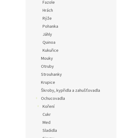
Fazole
Hrách
Rýže
Pohanka
Jáhly
Quinoa
Kukuřice
Mouky
Otruby
Strouhanky
Krupice
Škroby, kypřidla a zahušťovadla
Ochucovadla
Koření
Cukr
Med
Sladidla