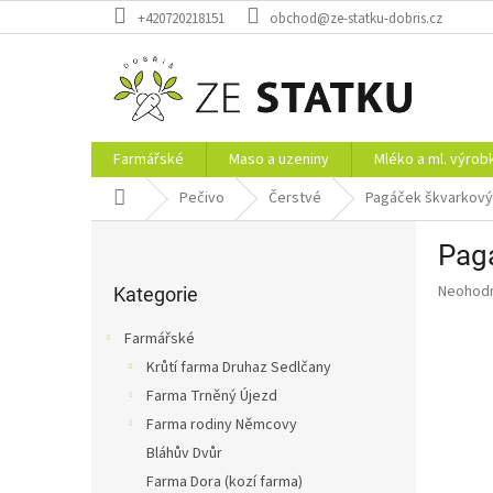
Přejít
+420720218151
obchod@ze-statku-dobris.cz
na
obsah
Farmářské
Maso a uzeniny
Mléko a ml. výrob
Domů
Pečivo
Čerstvé
Pagáček škvarkový
P
Pagá
o
Přeskočit
s
Průměr
Neohod
kategorie
Kategorie
t
hodnoce
r
produkt
Farmářské
a
je
Krůtí farma Druhaz Sedlčany
0,0
n
z
Farma Trněný Újezd
n
5
í
Farma rodiny Němcovy
hvězdič
p
Bláhův Dvůr
a
Farma Dora (kozí farma)