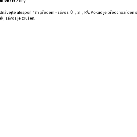
nlivost:
2 dny
dnávejte alespoň 48h předem - závoz: ÚT, ST, PÁ. Pokud je předchozí den s
ek, závoz je zrušen.