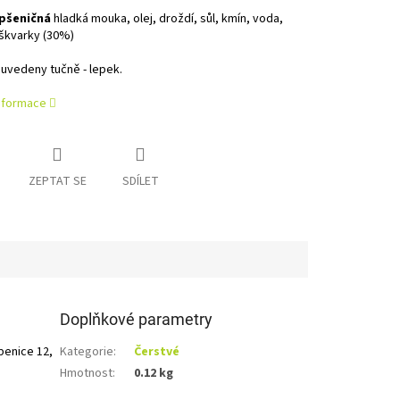
 pšeničná
hladká mouka, olej, droždí, sůl, kmín, voda,
škvarky (30%)
uvedeny tučně - lepek.
informace
ZEPTAT SE
SDÍLET
Doplňkové parametry
penice 12,
Kategorie
:
Čerstvé
Hmotnost
:
0.12 kg