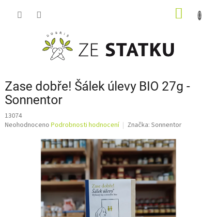
Přejít
NÁKUP
na
obsah
KOŠÍK
Zase dobře! Šálek úlevy BIO 27g -
Sonnentor
13074
Průměrné
Neohodnoceno
Podrobnosti hodnocení
Značka:
Sonnentor
hodnocení
produktu
je
0,0
z
5
hvězdiček.