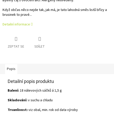
Bylinný čaj s ovocem BIO. Alergeny neuvedeny.
Když občas něco nejde tak, jak má, je tato lahodná směs listů břízy a
brusinek to pravé...
Detailní informace
ZEPTAT SE
SDÍLET
Popis
Detailní popis produktu
Balení:
18 nálevových sáčků á 1,5 g
Skladování:
v suchu a chladu
Trvanlivost:
viz obal, min. rok od data výroby