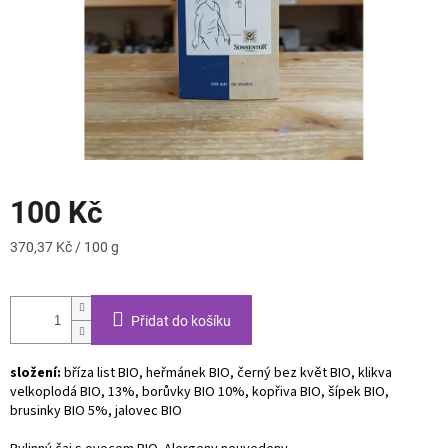
100 Kč
Měrná
370,37 Kč / 100 g
cena:
Přidat do košíku
složení:
bříza list BIO, heřmánek BIO, černý bez květ BIO, klikva
velkoplodá BIO, 13%, borůvky BIO 10%, kopřiva BIO, šípek BIO,
brusinky BIO 5%, jalovec BIO