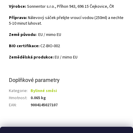
Výrobce:
Sonnentor s.r.o., Příhon 943, 696 15 Čejkovice, ČR
Příprava:
Nálevový sáček přelijte vroucí vodou (250ml) a nechte
5-10 minut luhovat.
Země původu:
EU / mimo EU
BIO certifikace:
CZ-BIO-002
Zemědělská produkce:
EU / mimo EU
Doplňkové parametry
Kategorie
:
Bylinné směsi
Hmotnost
:
0.065 kg
EAN
:
9004145027107
Z
á
Shoptet.cz
Ze statku Dobříš
Certifikát BIO