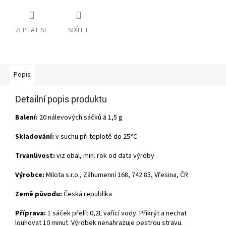
ZEPTAT SE
SDÍLET
Popis
Detailní popis produktu
Balení:
20 nálevových sáčků á 1,5 g
Skladování:
v suchu při teplotě do 25°C
Trvanlivost:
viz obal, min. rok od data výroby
Výrobce:
Milota s.r.o., Záhumenní 168, 742 85, Vřesina, ČR
Země původu:
Česká republika
Příprava:
1 sáček přelít 0,2L vařící vody. Přikrýt a nechat
louhovat 10 minut. Výrobek nenahrazuje pestrou stravu.