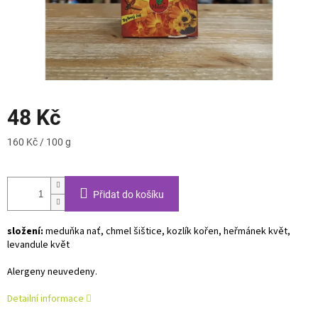
48 Kč
Měrná
160 Kč / 100 g
cena:
Přidat do košíku
složení:
meduňka nať, chmel šištice, kozlík kořen, heřmánek květ,
levandule květ
Alergeny neuvedeny.
Detailní informace