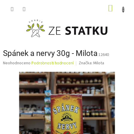
Přejít
NÁKUP
na
obsah
KOŠÍK
Spánek a nervy 30g - Milota
12640
Průměrné
Neohodnoceno
Podrobnosti hodnocení
Značka:
Milota
hodnocení
produktu
je
0,0
z
5
hvězdiček.