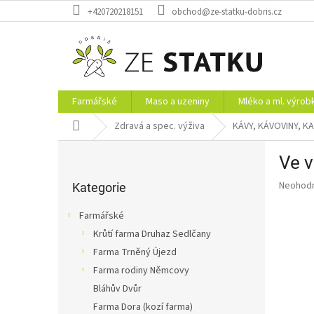
Přejít
+420720218151
obchod@ze-statku-dobris.cz
na
obsah
Farmářské
Maso a uzeniny
Mléko a ml. výrob
Domů
Zdravá a spec. výživa
KÁVY, KÁVOVINY, K
P
Ve v
o
Přeskočit
s
Průměr
Neohod
kategorie
Kategorie
t
hodnoce
r
produkt
Farmářské
a
je
Krůtí farma Druhaz Sedlčany
0,0
n
z
Farma Trněný Újezd
n
5
í
Farma rodiny Němcovy
hvězdič
p
Bláhův Dvůr
a
Farma Dora (kozí farma)