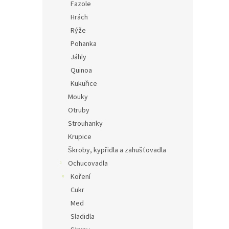
Fazole
Hrách
Rýže
Pohanka
Jáhly
Quinoa
Kukuřice
Mouky
Otruby
Strouhanky
Krupice
Škroby, kypřidla a zahušťovadla
Ochucovadla
Koření
Cukr
Med
Sladidla