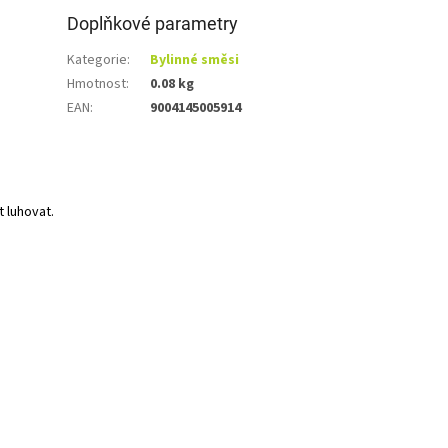
Doplňkové parametry
Kategorie
:
Bylinné směsi
Hmotnost
:
0.08 kg
EAN
:
9004145005914
t luhovat.