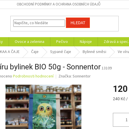
OBCHODNÍ PODMÍNKY A OCHRANA OSOBNÍCH ÚDAJŮ
HLEDAT
ky
Ovoce a zelenina
Pečivo
Nápoje
Zdravá a spec.
AKAA A ČAJE
Čaje
Sypané čaje
Bylinné směsi
Ve vír
íru bylinek BIO 50g - Sonnentor
13109
né
noceno
Podrobnosti hodnocení
Značka:
Sonnentor
ní
120
u
Měrná
240 Kč /
cena:
ek.