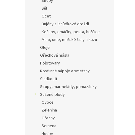
Sirupy
Sůl
Ocet
Bujóny a lahůdkové droždí
Kečupy, omáčky, pesta, hořčice
Miso, ume, mořské řasy a kuzu
Oleje
Ořechová másla
Polotovary
Rostlinné nápoje a smetany
Sladkosti
Sirupy, marmelády, pomazánky
Sušené plody
Ovoce
Zelenina
Ořechy
Semena
Houby