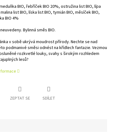
meduňka BIO, řebříček BIO 20%, ostružina list BIO, lípa
malina list BIO, líska list BIO, tymián BIO, měsíček BIO,
ka BIO 4%
 neuvedeny. Bylinná směs BIO.
inka v sobě ukrývá moudrost přírody. Nechte se nad
éto podmanivé směsi odnést na křídlech fantazie. Vezmou
osluněné rozkvetlé louky, svahy s širokým rozhledem
tajuplných lesů?
informace
ZEPTAT SE
SDÍLET