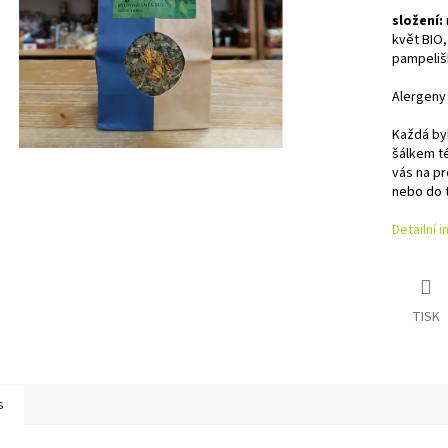
složení:
květ BIO, 
pampeliš
Alergeny
Každá byl
šálkem t
vás na pr
nebo do 
Detailní 
TISK
s