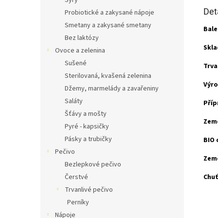
Sýry
Det
Probiotické a zakysané nápoje
Smetany a zakysané smetany
Bale
Bez laktózy
Skla
Ovoce a zelenina
Sušené
Trva
Sterilovaná, kvašená zelenina
Výro
Džemy, marmelády a zavařeniny
Saláty
Příp
Šťávy a mošty
Zem
Pyré - kapsičky
Pásky a trubičky
BIO 
Pečivo
Zem
Bezlepkové pečivo
Čerstvé
Chuť
Trvanlivé pečivo
Perníky
Nápoje