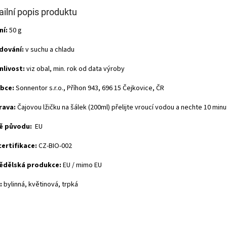
ailní popis produktu
ní:
50 g
dování:
v suchu a chladu
nlivost:
viz obal, min. rok od data výroby
bce:
Sonnentor s.r.o., Příhon 943, 696 15 Čejkovice, ČR
rava:
Čajovou lžičku na šálek (200ml) přelijte vroucí vodou a nechte 10 minu
ě původu:
EU
certifikace:
CZ-BIO-002
ědělská produkce:
EU / mimo EU
:
bylinná, květinová, trpká