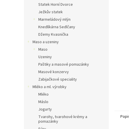
n
Statek Horní Dvorce
e
Ježkův statek
l
Marmeládový mlýn
Knedlíkárna Sedlčany
Džemy Kvasnička
Maso a uzeniny
Maso
Uzeniny
Paštiky a masové pomazánky
Masové konzervy
Zabijačkové speciality
Mléko a ml. výrobky
Mléko
Máslo
Jogurty
Popi
Tvarohy, tvarohové krémy a
pomazánky