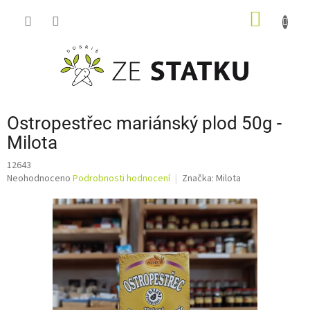
Přejít
NÁKUP
na
obsah
KOŠÍK
Ostropestřec mariánský plod 50g -
Milota
12643
Průměrné
Neohodnoceno
Podrobnosti hodnocení
Značka:
Milota
hodnocení
produktu
je
0,0
z
5
hvězdiček.