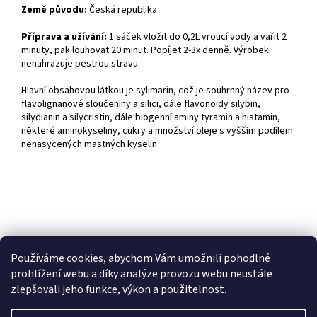
Země původu:
Česká republika
Příprava a užívání:
1 sáček vložit do 0,2L vroucí vody a vařit 2
minuty, pak louhovat 20 minut. Popíjet 2-3x denně.
Výrobek
nenahrazuje pestrou stravu.
Hlavní obsahovou látkou je sylimarin, což je souhrnný název pro
flavolignanové sloučeniny a silici, dále flavonoidy silybin,
silydianin a silycristin, dále biogenní aminy tyramin a histamin,
některé aminokyseliny, cukry a množství oleje s vyšším podílem
nenasycených mastných kyselin.
Z
á
Shoptet.cz
Ze statku Dobříš
Certifikát BIO
p
Používáme cookies, abychom Vám umožnili pohodlné
a
prohlížení webu a díky analýze provozu webu neustále
t
zlepšovali jeho funkce, výkon a použitelnost.
í
Vytvořil Shoptet