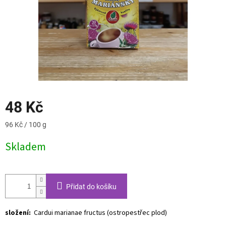
48 Kč
Měrná
96 Kč / 100 g
cena:
Skladem
Přidat do košíku
složení:
Cardui marianae fructus (ostropestřec plod)