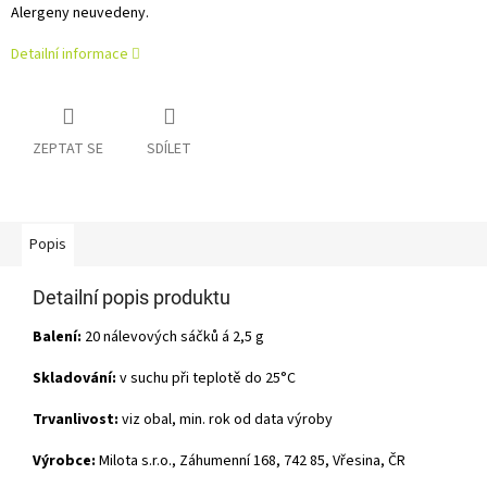
Alergeny neuvedeny.
Detailní informace
ZEPTAT SE
SDÍLET
Popis
Detailní popis produktu
Balení:
20 nálevových sáčků á 2,5 g
Skladování:
v suchu při teplotě do 25°C
Trvanlivost:
viz obal, min. rok od data výroby
Výrobce:
Milota s.r.o., Záhumenní 168, 742 85, Vřesina, ČR