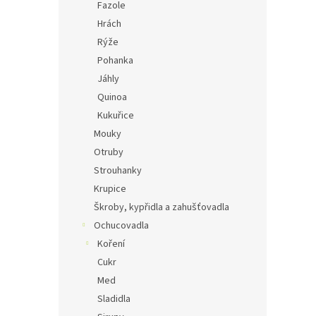
Fazole
Hrách
Rýže
Pohanka
Jáhly
Quinoa
Kukuřice
Mouky
Otruby
Strouhanky
Krupice
Škroby, kypřidla a zahušťovadla
Ochucovadla
Koření
Cukr
Med
Sladidla