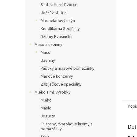
n
Statek Horní Dvorce
e
Ježkův statek
l
Marmeládový mlýn
Knedlíkárna Sedlčany
Džemy Kvasnička
Maso a uzeniny
Maso
Uzeniny
Paštiky a masové pomazánky
Masové konzervy
Zabijačkové speciality
Mléko a ml. výrobky
Mléko
Popi
Máslo
Jogurty
Tvarohy, tvarohové krémy a
Det
pomazánky