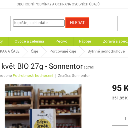
OBCHODNÍ PODMÍNKY A OCHRANA OSOBNÍCH ÚDAJŮ
HLEDAT
ky
Ovoce a zelenina
Pečivo
Nápoje
Zdravá a spec.
AKAA A ČAJE
Čaje
Porcované čaje
Bylinné jednodruhové
 květ BIO 27g - Sonnentor
12795
né
noceno
Podrobnosti hodnocení
Značka:
Sonnentor
ní
95 
u
Měrná
351,85 K
cena:
ek.