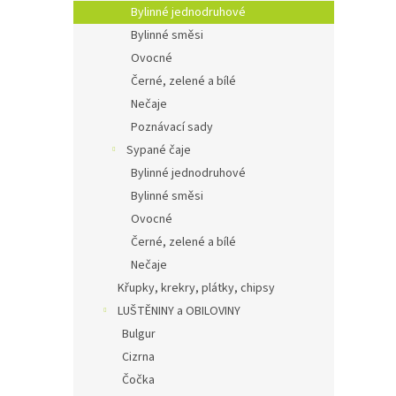
Bylinné jednodruhové
Bylinné směsi
Ovocné
Černé, zelené a bílé
Nečaje
Poznávací sady
Sypané čaje
Bylinné jednodruhové
Bylinné směsi
Ovocné
Černé, zelené a bílé
Nečaje
Křupky, krekry, plátky, chipsy
LUŠTĚNINY a OBILOVINY
Bulgur
Cizrna
Čočka