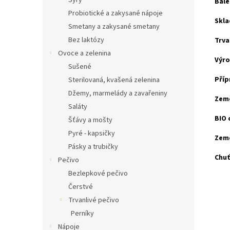
Sýry
Bale
Probiotické a zakysané nápoje
Skla
Smetany a zakysané smetany
Bez laktózy
Trva
Ovoce a zelenina
Výro
Sušené
Příp
Sterilovaná, kvašená zelenina
Džemy, marmelády a zavařeniny
Zem
Saláty
BIO 
Šťávy a mošty
Pyré - kapsičky
Zem
Pásky a trubičky
Chuť
Pečivo
Bezlepkové pečivo
Čerstvé
Trvanlivé pečivo
Perníky
Nápoje