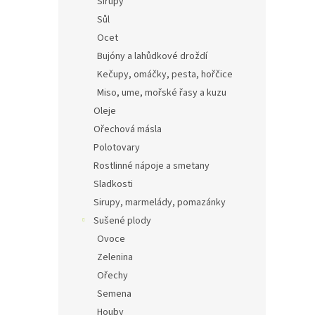
Sirupy
Sůl
Ocet
Bujóny a lahůdkové droždí
Kečupy, omáčky, pesta, hořčice
Miso, ume, mořské řasy a kuzu
Oleje
Ořechová másla
Polotovary
Rostlinné nápoje a smetany
Sladkosti
Sirupy, marmelády, pomazánky
Sušené plody
Ovoce
Zelenina
Ořechy
Semena
Houby