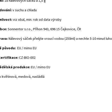
ní:
18 nálevových sáčků á 1,5 g
dování:
v suchu a chladu
nlivost:
viz obal, min. rok od data výroby
bce:
Sonnentor s.r.o., Příhon 943, 696 15 Čejkovice, ČR
rava:
Nálevový sáček přelijte vroucí vodou (250ml) a nechte 5-10 minut luho
ě původu:
EU / mimo EU
certifikace:
CZ-BIO-002
ědělská produkce:
EU / mimo EU
:
květinová, medová, nasládlá