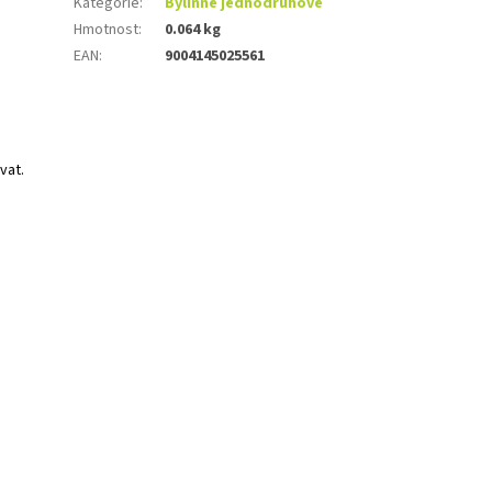
Kategorie
:
Bylinné jednodruhové
Hmotnost
:
0.064 kg
EAN
:
9004145025561
vat.