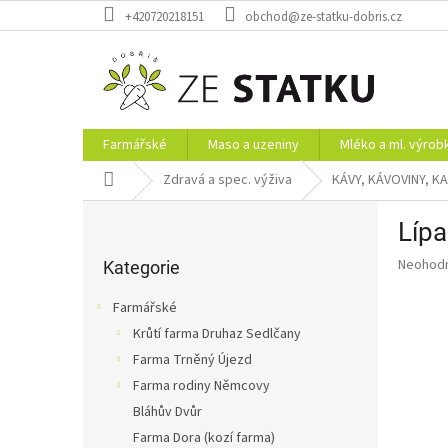
Přejít
+420720218151
obchod@ze-statku-dobris.cz
na
obsah
Farmářské
Maso a uzeniny
Mléko a ml. výrob
Domů
Zdravá a spec. výživa
KÁVY, KÁVOVINY, K
P
Lípa
o
Přeskočit
s
Průměr
Neohod
kategorie
Kategorie
t
hodnoce
r
produkt
Farmářské
a
je
Krůtí farma Druhaz Sedlčany
0,0
n
z
Farma Trněný Újezd
n
5
í
Farma rodiny Němcovy
hvězdič
p
Bláhův Dvůr
a
Farma Dora (kozí farma)