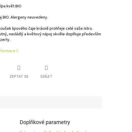
lípa květ BIO
aj BIO. Alergeny neuvedeny.
oušek lipového čaje krásně prohřeje celé vaše nitro.
tný, nasládlý a květový nápoj skvěle doplňuje především
zerty.
informace
ZEPTAT SE
SDÍLET
Doplňkové parametry