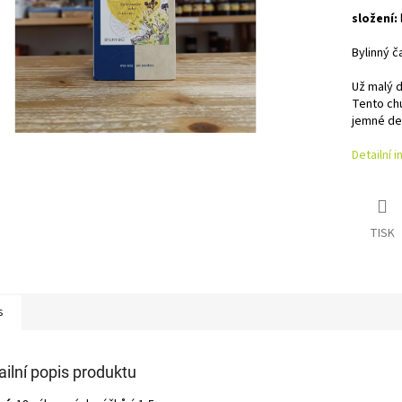
složení:
Bylinný č
Už malý d
Tento chu
jemné de
Detailní 
TISK
s
ailní popis produktu