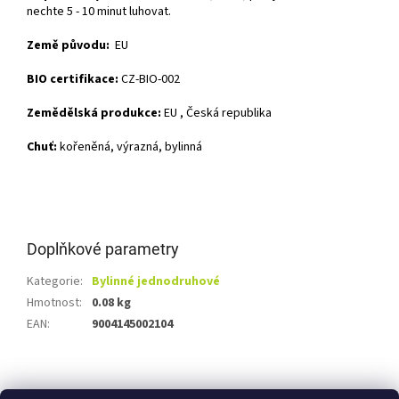
nechte 5 - 10 minut luhovat.
Země původu:
EU
BIO certifikace:
CZ-BIO-002
Zemědělská produkce:
EU , Česká republika
Chuť:
kořeněná, výrazná, bylinná
Doplňkové parametry
Kategorie
:
Bylinné jednodruhové
Hmotnost
:
0.08 kg
EAN
:
9004145002104
Z
á