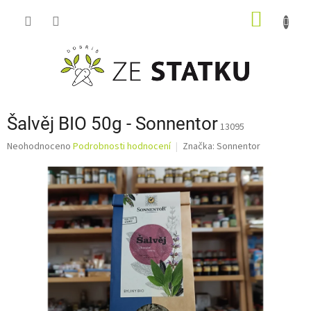
Přejít
NÁKUP
na
obsah
KOŠÍK
Šalvěj BIO 50g - Sonnentor
13095
Průměrné
Neohodnoceno
Podrobnosti hodnocení
Značka:
Sonnentor
hodnocení
produktu
je
0,0
z
5
hvězdiček.