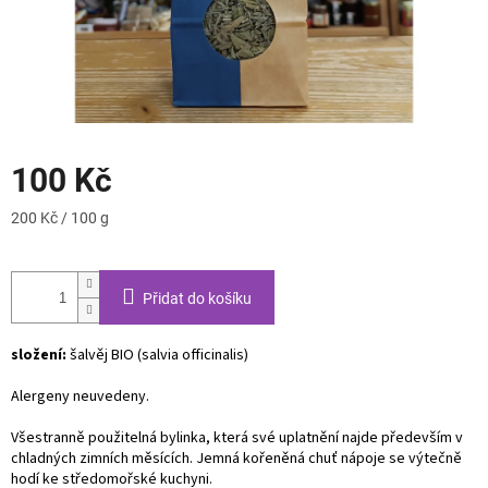
100 Kč
Měrná
200 Kč / 100 g
cena:
Přidat do košíku
složení:
šalvěj BIO (salvia officinalis)
Alergeny neuvedeny.
Všestranně použitelná bylinka, která své uplatnění najde především v
chladných zimních měsících. Jemná kořeněná chuť nápoje se výtečně
hodí ke středomořské kuchyni.