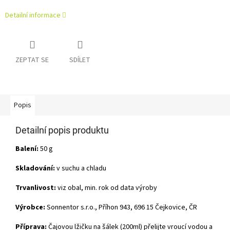
Detailní informace
ZEPTAT SE
SDÍLET
Popis
Detailní popis produktu
Balení:
50 g
Skladování:
v suchu a chladu
Trvanlivost:
viz obal, min. rok od data výroby
Výrobce:
Sonnentor s.r.o., Příhon 943, 696 15 Čejkovice, ČR
Příprava:
Čajovou lžičku na šálek (200ml) přelijte vroucí vodou a