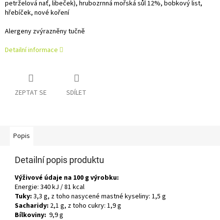
petrželová nať, libeček), hrubozrnná mořská sůl 12%, bobkový list,
hřebíček, nové koření
Alergeny zvýrazněny tučně
Detailní informace
ZEPTAT SE
SDÍLET
Popis
Detailní popis produktu
Výživové údaje na 100 g výrobku:
Energie: 340 kJ / 81 kcal
Tuky:
3,3 g, z toho nasycené mastné kyseliny: 1,5 g
Sacharidy:
2,1 g, z toho cukry: 1,9 g
Bílkoviny:
9,9 g