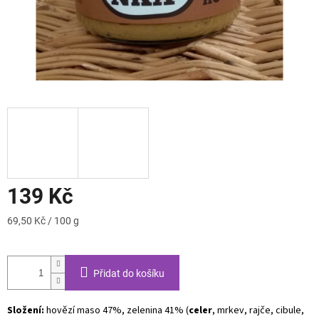
139 Kč
Měrná
69,50 Kč / 100 g
cena:
Přidat do košíku
Složení:
hovězí maso 47%, zelenina 41% (
celer
, mrkev, rajče, cibule,