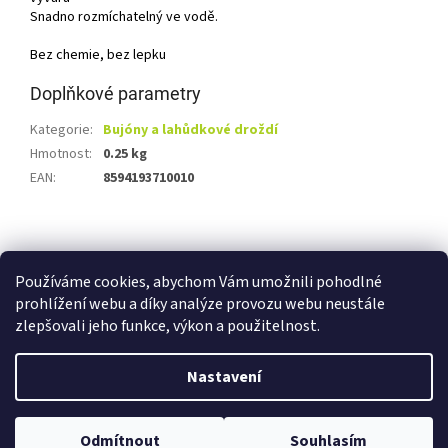
Snadno rozmíchatelný ve vodě.
Bez chemie, bez lepku
Doplňkové parametry
Kategorie
:
Bujóny a lahůdkové droždí
Hmotnost
:
0.25 kg
EAN
:
8594193710010
Z
á
Shoptet.cz
Ze statku Dobříš
Certifikát BIO
p
Používáme cookies, abychom Vám umožnili pohodlné
a
prohlížení webu a díky analýze provozu webu neustále
t
zlepšovali jeho funkce, výkon a použitelnost.
í
Vytvořil Shoptet
Nastavení
Copyright 2026
E-shop Ze statku Dobříš
. Všechna práva
Odmítnout
Souhlasím
vyhrazena.
Upravit nastavení cookies