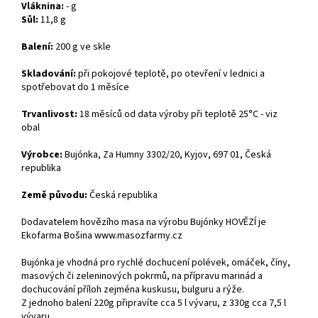
Vláknina:
- g
Sůl:
11,8 g
Balení:
200 g ve skle
Skladování:
při pokojové teplotě, po otevření v lednici a
spotřebovat do 1 měsíce
Trvanlivost:
18 měsíců od data výroby při teplotě 25°C - viz
obal
Výrobce:
Bujónka, Za Humny 3302/20, Kyjov, 697 01, Česká
republika
Země původu:
Česká republika
Dodavatelem hovězího masa na výrobu Bujónky HOVĚZÍ je
Ekofarma Bošina www.masozfarmy.cz
Bujónka je vhodná pro rychlé dochucení polévek, omáček, číny,
masových či zeleninových pokrmů, na přípravu marinád a
dochucování příloh zejména kuskusu, bulguru a rýže.
Z jednoho balení 220g připravíte cca 5 l vývaru, z 330g cca 7,5 l
vývaru