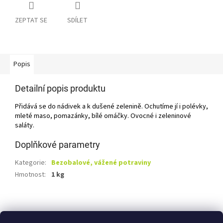
ZEPTAT SE
SDÍLET
Popis
Detailní popis produktu
Přidává se do nádivek a k dušené zelenině. Ochutíme jí i polévky,
mleté maso, pomazánky, bílé omáčky. Ovocné i zeleninové
saláty.
Doplňkové parametry
Kategorie
:
Bezobalové, vážené potraviny
Hmotnost
:
1 kg
Z
á
Shoptet.cz
Ze statku Dobříš
Certifikát BIO