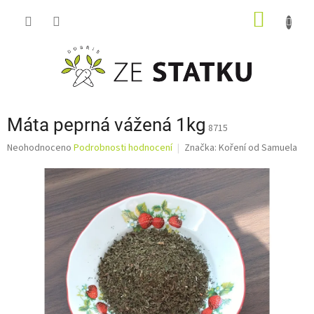
Přejít
NÁKUP
na
obsah
KOŠÍK
Máta peprná vážená 1kg
8715
Průměrné
Neohodnoceno
Podrobnosti hodnocení
Značka:
Koření od Samuela
hodnocení
produktu
je
0,0
z
5
hvězdiček.