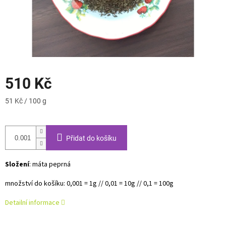
510 Kč
Měrná
51 Kč / 100 g
cena:
Přidat do košíku
Složení
: máta peprná
množství do košíku: 0,001 = 1g // 0,01 = 10g // 0,1 = 100g
Detailní informace