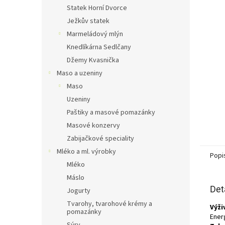
n
Statek Horní Dvorce
e
Ježkův statek
l
Marmeládový mlýn
Knedlíkárna Sedlčany
Džemy Kvasnička
Maso a uzeniny
Maso
Uzeniny
Paštiky a masové pomazánky
Masové konzervy
Zabijačkové speciality
Mléko a ml. výrobky
Popi
Mléko
Máslo
Det
Jogurty
Tvarohy, tvarohové krémy a
Výži
pomazánky
Energ