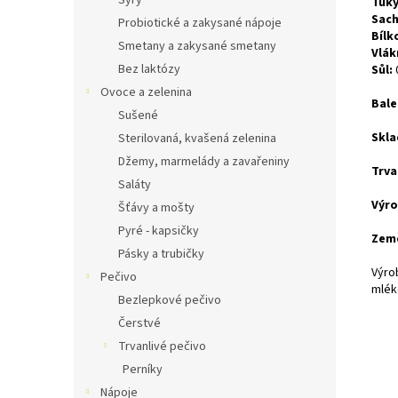
Sýry
Tuky
Sach
Probiotické a zakysané nápoje
Bílk
Smetany a zakysané smetany
Vlák
Bez laktózy
Sůl:
Ovoce a zelenina
Bale
Sušené
Skla
Sterilovaná, kvašená zelenina
Džemy, marmelády a zavařeniny
Trva
Saláty
Výro
Šťávy a mošty
Pyré - kapsičky
Zem
Pásky a trubičky
Výrob
Pečivo
mlék
Bezlepkové pečivo
Čerstvé
Trvanlivé pečivo
Perníky
Nápoje