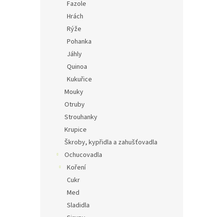
Fazole
Hrách
Rýže
Pohanka
Jáhly
Quinoa
Kukuřice
Mouky
Otruby
Strouhanky
Krupice
Škroby, kypřidla a zahušťovadla
Ochucovadla
Koření
Cukr
Med
Sladidla