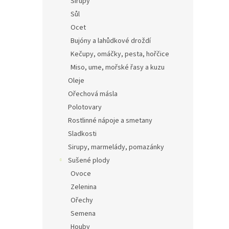
Sirupy
Sůl
Ocet
Bujóny a lahůdkové droždí
Kečupy, omáčky, pesta, hořčice
Miso, ume, mořské řasy a kuzu
Oleje
Ořechová másla
Polotovary
Rostlinné nápoje a smetany
Sladkosti
Sirupy, marmelády, pomazánky
Sušené plody
Ovoce
Zelenina
Ořechy
Semena
Houby