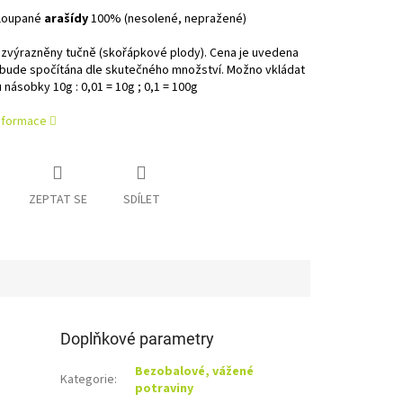
loupané
arašídy
100% (nesolené, nepražené)
 zvýrazněny tučně (skořápkové plody). Cena je uvedena
 bude spočítána dle skutečného množství. Možno vkládat
 násobky 10g : 0,01 = 10g ; 0,1 = 100g
informace
ZEPTAT SE
SDÍLET
Doplňkové parametry
Bezobalové, vážené
Kategorie
:
potraviny