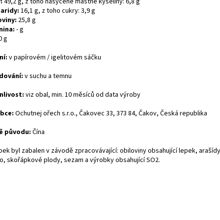
:
49,2 g, z toho nasycené mastné kyseliny: 6,8 g
aridy:
16,1 g, z toho cukry: 3,9 g
oviny:
25,8 g
nina:
- g
0 g
ní:
v papírovém / igelitovém sáčku
dování:
v suchu a temnu
nlivost:
viz obal, min. 10 měsíců od data výroby
bce:
Ochutnej ořech s.r.o., Čakovec 33, 373 84, Čakov, Česká republika
ě původu:
Čína
ek byl zabalen v závodě zpracovávající: obiloviny obsahující lepek, arašídy
o, skořápkové plody, sezam a výrobky obsahující SO2.