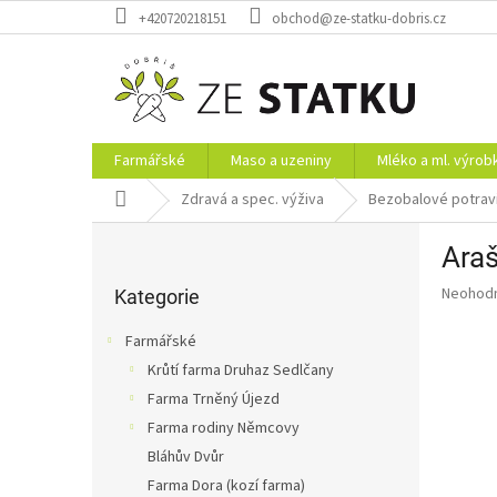
Přejít
+420720218151
obchod@ze-statku-dobris.cz
na
obsah
Farmářské
Maso a uzeniny
Mléko a ml. výrob
Domů
Zdravá a spec. výživa
Bezobalové potrav
P
Araš
o
Přeskočit
s
Průměr
Neohod
kategorie
Kategorie
t
hodnoce
r
produkt
Farmářské
a
je
Krůtí farma Druhaz Sedlčany
0,0
n
z
Farma Trněný Újezd
n
5
í
Farma rodiny Němcovy
hvězdič
p
Bláhův Dvůr
a
Farma Dora (kozí farma)