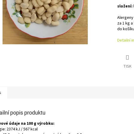
složení:
Alergeny
za 1 kg a
do košíku
Detailní 
TISK
s
ailní popis produktu
vové údaje na 100 g výrobku:
ie: 2374 kJ / 567 kcal