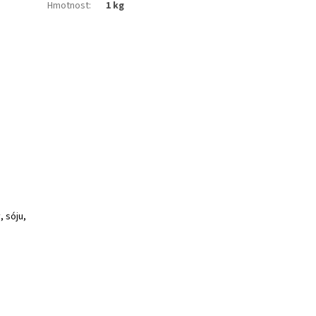
Hmotnost
:
1 kg
, sóju,