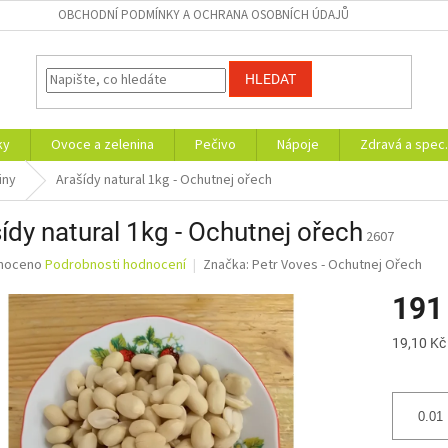
OBCHODNÍ PODMÍNKY A OCHRANA OSOBNÍCH ÚDAJŮ
HLEDAT
ky
Ovoce a zelenina
Pečivo
Nápoje
Zdravá a spec.
iny
Arašídy natural 1kg - Ochutnej ořech
ídy natural 1kg - Ochutnej ořech
2607
né
noceno
Podrobnosti hodnocení
Značka:
Petr Voves - Ochutnej Ořech
ní
191
u
Měrná
19,10 Kč
cena:
ek.