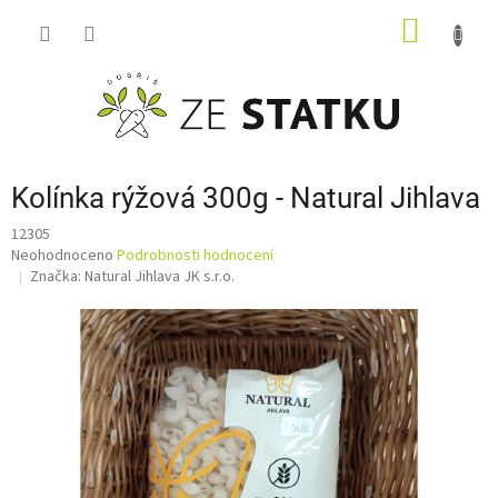
Přejít
NÁKUP
na
obsah
KOŠÍK
Kolínka rýžová 300g - Natural Jihlava
12305
Průměrné
Neohodnoceno
Podrobnosti hodnocení
hodnocení
Značka:
Natural Jihlava JK s.r.o.
produktu
je
0,0
z
5
hvězdiček.