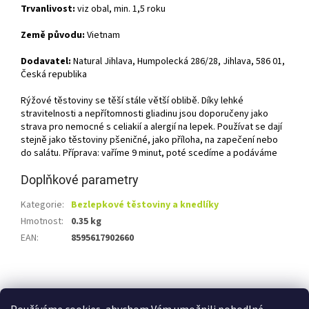
Trvanlivost:
viz obal, min. 1,5 roku
Země původu:
Vietnam
Dodavatel:
Natural Jihlava, Humpolecká 286/28, Jihlava, 586 01,
Česká republika
Rýžové těstoviny se těší stále větší oblibě. Díky lehké
stravitelnosti a nepřítomnosti gliadinu jsou doporučeny jako
strava pro nemocné s celiakií a alergií na lepek. Používat se dají
stejně jako těstoviny pšeničné, jako příloha, na zapečení nebo
do salátu. Příprava: vaříme 9 minut, poté scedíme a podáváme
Doplňkové parametry
Kategorie
:
Bezlepkové těstoviny a knedlíky
Hmotnost
:
0.35 kg
EAN
:
8595617902660
Z
á
Shoptet.cz
Ze statku Dobříš
Certifikát BIO
p