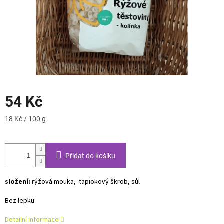
54 Kč
Měrná
18 Kč / 100 g
cena:
Přidat do košíku
složení:
rýžová mouka, tapiokový škrob, sůl
Bez lepku
Detailní informace