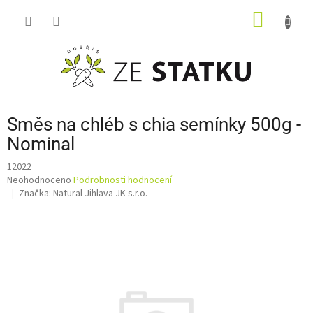
Přejít
NÁKUP
na
obsah
KOŠÍK
Směs na chléb s chia semínky 500g -
Nominal
12022
Průměrné
Neohodnoceno
Podrobnosti hodnocení
hodnocení
Značka:
Natural Jihlava JK s.r.o.
produktu
je
0,0
z
5
hvězdiček.