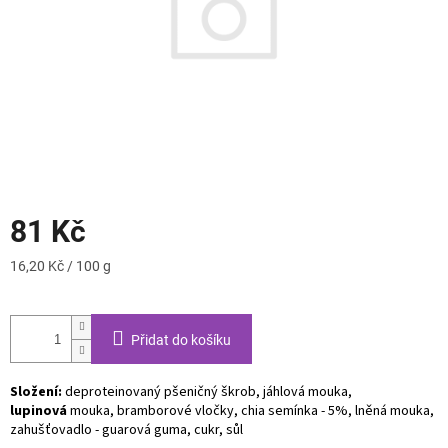
81 Kč
Měrná
16,20 Kč / 100 g
cena:
Přidat do košíku
Složení:
deproteinovaný pšeničný škrob, jáhlová mouka,
lupinová
mouka, bramborové vločky, chia semínka - 5%, lněná mouka,
zahušťovadlo - guarová guma, cukr, sůl