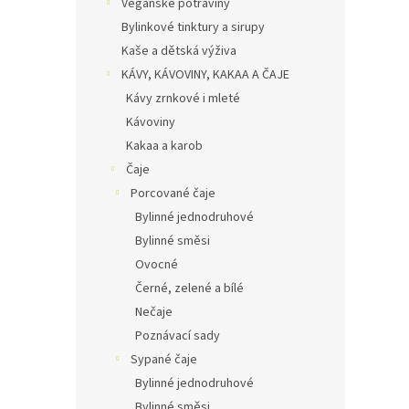
Veganské potraviny
Bylinkové tinktury a sirupy
Kaše a dětská výživa
KÁVY, KÁVOVINY, KAKAA A ČAJE
Kávy zrnkové i mleté
Kávoviny
Kakaa a karob
Čaje
Porcované čaje
Bylinné jednodruhové
Bylinné směsi
Ovocné
Černé, zelené a bílé
Nečaje
Poznávací sady
Sypané čaje
Bylinné jednodruhové
Bylinné směsi