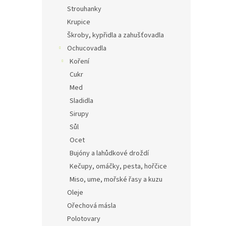
Strouhanky
Krupice
Škroby, kypřidla a zahušťovadla
Ochucovadla
Koření
Cukr
Med
Sladidla
Sirupy
Sůl
Ocet
Bujóny a lahůdkové droždí
Kečupy, omáčky, pesta, hořčice
Miso, ume, mořské řasy a kuzu
Oleje
Ořechová másla
Polotovary