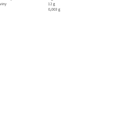
viny
12 g
0,003 g