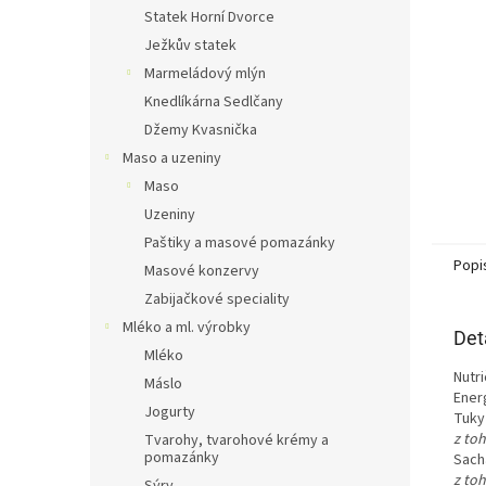
n
Statek Horní Dvorce
e
Ježkův statek
l
Marmeládový mlýn
Knedlíkárna Sedlčany
Džemy Kvasnička
Maso a uzeniny
Maso
Uzeniny
Paštiky a masové pomazánky
Popi
Masové konzervy
Zabijačkové speciality
Mléko a ml. výrobky
Det
Mléko
Nutr
Máslo
Ener
Jogurty
Tuky
z to
Tvarohy, tvarohové krémy a
pomazánky
Sach
z to