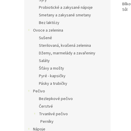
Sýry
Bílko
Probiotické a zakysané nápoje
Sůl
Smetany a zakysané smetany
Bez laktózy
Ovoce a zelenina
Sušené
Sterilovaná, kvašená zelenina
Džemy, marmelády a zavařeniny
Saláty
Šťávy a mošty
Pyré - kapsičky
Pásky a trubičky
Pečivo
Bezlepkové pečivo
Čerstvé
Trvanlivé pečivo
Perníky
Nápoje