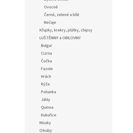
Ovocné
Černé, zelené a bílé
Nečaje
Křupky, krekry, plátky, chipsy
LUŠTĚNINY a OBILOVINY
Bulgur
Cizrna
Čočka
Fazole
Hrách
Rýže
Pohanka
Jáhly
Quinoa
Kukuřice
Mouky
Otruby