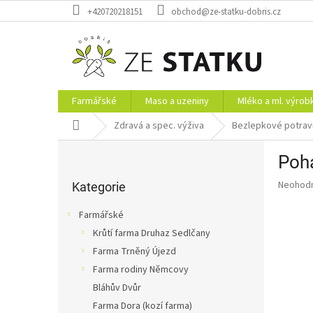
Přejít
+420720218151
obchod@ze-statku-dobris.cz
na
obsah
Farmářské
Maso a uzeniny
Mléko a ml. výrob
Domů
Zdravá a spec. výživa
Bezlepkové potrav
P
Poha
o
Přeskočit
s
Průměr
Neohod
kategorie
Kategorie
t
hodnoce
r
produkt
Farmářské
a
je
Krůtí farma Druhaz Sedlčany
0,0
n
z
Farma Trněný Újezd
n
5
í
Farma rodiny Němcovy
hvězdič
p
Bláhův Dvůr
a
Farma Dora (kozí farma)