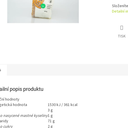
Složení
t
Detailní 
TISK
s
ailní popis produktu
iční hodnoty
getická hodnota
1530 kJ / 361 kcal
3 g
ho nasycené mastné kyseliny
1 g
aridy
71 g
ho cukry
2 g