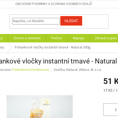
OBCHODNÍ PODMÍNKY A OCHRANA OSOBNÍCH ÚDAJŮ
HLEDAT
ky
Ovoce a zelenina
Pečivo
Nápoje
Zdravá a spec.
iny
Pohankové vločky instantní tmavé - Natural 300g
nkové vločky instantní tmavé - Natura
né
noceno
Podrobnosti hodnocení
Značka:
Natural Jihlava JK s.r.o.
ní
51 
u
Měrná
17 Kč / 
cena:
ek.