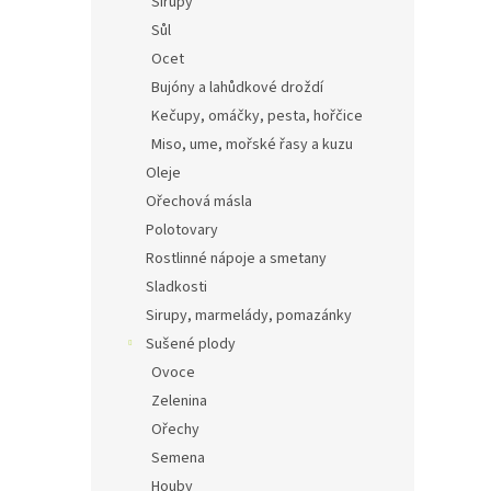
Sirupy
Sůl
Ocet
Bujóny a lahůdkové droždí
Kečupy, omáčky, pesta, hořčice
Miso, ume, mořské řasy a kuzu
Oleje
Ořechová másla
Polotovary
Rostlinné nápoje a smetany
Sladkosti
Sirupy, marmelády, pomazánky
Sušené plody
Ovoce
Zelenina
Ořechy
Semena
Houby