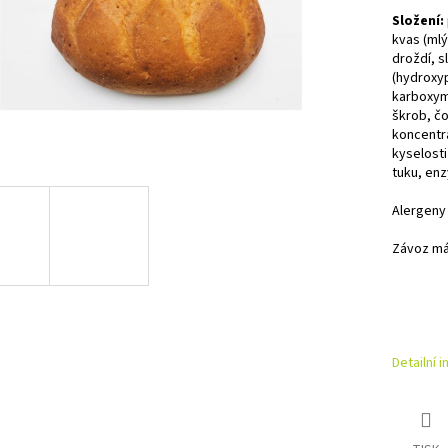
Složení:
kvas (mlý
droždí, s
(hydroxy
karboxyme
škrob, čo
koncentrá
kyselost
tuku, en
Alergeny
Závoz má
Detailní 