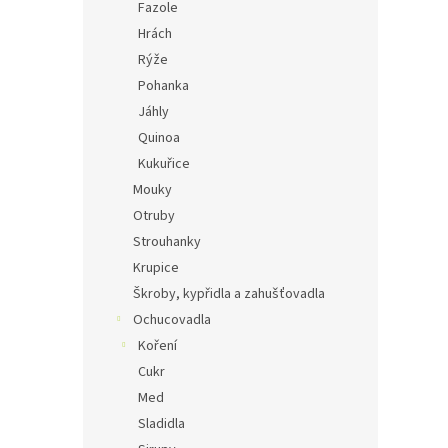
Fazole
Hrách
Rýže
Pohanka
Jáhly
Quinoa
Kukuřice
Mouky
Otruby
Strouhanky
Krupice
Škroby, kypřidla a zahušťovadla
Ochucovadla
Koření
Cukr
Med
Sladidla