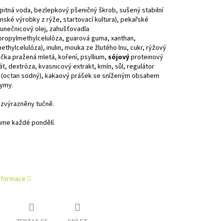
pitná voda, bezlepkový pšeničný škrob, sušený stabilní
nské výrobky z rýže, startovací kultura), pekařské
lunečnicový olej, zahušťovadla
propylmethylcelulóza, guarová guma, xanthan,
thylcelulóza), inulin, mouka ze žlutého lnu, cukr, rýžový
čka pražená mletá, koření, psyllium,
sójový
proteinový
t, dextróza, kvasnicový extrakt, kmín, sůl, regulátor
i (octan sodný), kakaový prášek se sníženým obsahem
zymy.
 zvýrazněny tučně.
me každé pondělí.
informace