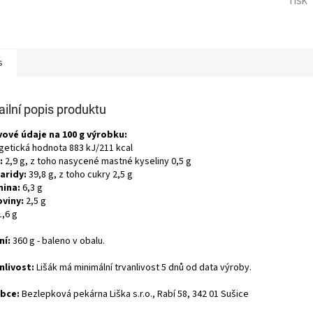
TISK
s
ailní popis produktu
vové údaje na 100 g výrobku:
getická hodnota 883 kJ/211 kcal
:
2,9 g, z toho nasycené mastné kyseliny 0,5 g
aridy:
39,8 g, z toho cukry 2,5 g
nina:
6,3 g
oviny:
2,5 g
,6 g
ní:
360 g - baleno v obalu.
nlivost:
Lišák má minimální trvanlivost 5 dnů od data výroby.
bce:
Bezlepková pekárna Liška s.r.o., Rabí 58, 342 01 Sušice