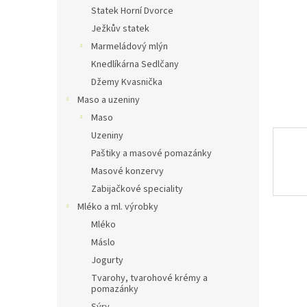
n
Statek Horní Dvorce
e
Ježkův statek
l
Marmeládový mlýn
Knedlíkárna Sedlčany
Džemy Kvasnička
Maso a uzeniny
Maso
Uzeniny
Paštiky a masové pomazánky
Masové konzervy
Zabijačkové speciality
Mléko a ml. výrobky
Mléko
Máslo
Jogurty
Tvarohy, tvarohové krémy a
pomazánky