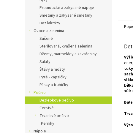
Sýry
Probiotické a zakysané nápoje
Smetany a zakysané smetany
Bez laktózy
Popi
Ovoce a zelenina
Sušené
Sterilovaná, kvašená zelenina
Det
Džemy, marmelády a zavařeniny
Výži
Saláty
ener
tuky
Šťávy a mošty
sach
Pyré - kapsičky
vlák
Pásky a trubičky
bílk
sůl:
1
Pečivo
Bezlepkové pečivo
Bale
Čerstvé
Trva
Trvanlivé pečivo
Perníky
Výro
Nápoje