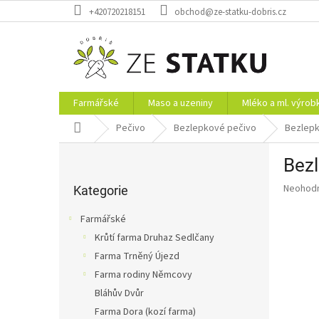
Přejít
+420720218151
obchod@ze-statku-dobris.cz
na
obsah
Farmářské
Maso a uzeniny
Mléko a ml. výrob
Domů
Pečivo
Bezlepkové pečivo
Bezlepk
P
Bezl
o
Přeskočit
s
Průměr
Neohod
kategorie
Kategorie
t
hodnoce
r
produkt
Farmářské
a
je
Krůtí farma Druhaz Sedlčany
0,0
n
z
Farma Trněný Újezd
n
5
í
Farma rodiny Němcovy
hvězdič
p
Bláhův Dvůr
a
Farma Dora (kozí farma)