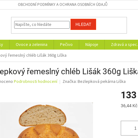
OBCHODNÍ PODMÍNKY A OCHRANA OSOBNÍCH ÚDAJŮ
HLEDAT
ky
Ovoce a zelenina
Pečivo
Nápoje
Zdravá a spec.
ový řemeslný chléb Lišák 360g Liška
epkový řemeslný chléb Lišák 360g Lišk
né
noceno
Podrobnosti hodnocení
Značka:
Bezlepková pekárna Liška
ní
133
u
Měrná
36,44 Kč
cena:
ek.