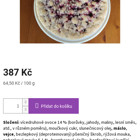
387 Kč
Měrná
64,50 Kč / 100 g
cena:
Přidat do košíku
Složení:
vícedruhové ovoce 14 % (borůvky, jahody, maliny, lesní směs,
atd., v různém poměru), moučkový cukr, slunečnicový olej,
máslo
,
vejce
, bezlepkový (deproteinovaný) pšeničný škrob, rýžová mouka,