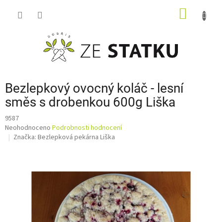
Přejít
NÁKUP
na
obsah
KOŠÍK
Bezlepkový ovocný koláč - lesní
směs s drobenkou 600g Liška
9587
Průměrné
Neohodnoceno
Podrobnosti hodnocení
hodnocení
Značka:
Bezlepková pekárna Liška
produktu
je
0,0
z
5
hvězdiček.