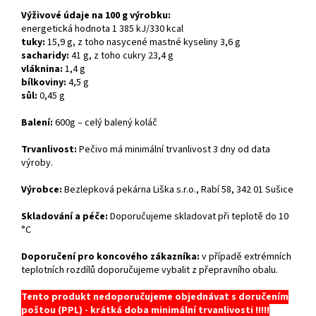
Výživové údaje na 100 g výrobku:
energetická hodnota 1
385
kJ/
330
kcal
tuky:
15,9
g, z toho nasycené mastné kyseliny
3,6
g
sacharidy:
41
g, z toho cukry
23,4
g
vláknina:
1,4
g
bílkoviny:
4,5
g
sůl:
0,45
g
Balení:
600g – celý balený koláč
Trvanlivost:
Pečivo má minimální trvanlivost 3 dny od data
výroby.
Výrobce:
Bezlepková pekárna Liška s.r.o., Rabí 58, 342 01 Sušice
Skladování a péče:
Doporučujeme skladovat při teplotě do 10
°C
Doporučení pro koncového zákazníka:
v případě extrémních
teplotních rozdílů doporučujeme vybalit z přepravního obalu.
Tento produkt nedoporučujeme objednávat s doručením
poštou (PPL) - krátká doba minimální trvanlivosti !!!!!