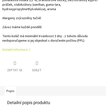
pohanková mouka 5,1 %, bramborové vločky, bezfosfátový kypřící
prášek, stabilizátory (xanthan, guma tara,
hydroxypropylmethylcelulóza), aroma
Alergeny zvýrazněny tučně.
Závoz máme každé pondělí.
Tento koláč má minimální trvanlivost 3 dny - z tohoto důvodu
nedoporučujeme si jej objednat s doručením poštou (PPL).
Detailní informace
ZEPTAT SE
SDÍLET
Popis
Detailní popis produktu