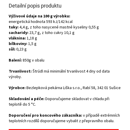
Detailní popis produktu
Výživové údaje na 100 g výrobku:
energetická hodnota 593 kJ/142 kcal
tuky:
4,4 g, z toho nasycené mastné kyseliny 0,55 g
sacharidy:
23,7 g, z toho cukry 10,1 g
vláknina:
1,18 g
bílkoviny:
1,5 g
sůl:
0,23 g
Balení:
8
50g v obalu
Trvanlivost:
Štrúdl má minimální trvanlivost 4 dny od data
výroby.
Výrobce:
Bezlepková pekárna Liška s.r.o., Rabí 58, 342 01 Sušice
Skladování a péče:
Doporučujeme skladovat v chladu při
teplotě do 5 °C.
Doporučení pro koncového zákazníka:
v případě extrémních
teplotních rozdílů doporučujeme vybalit z přepravního obalu.