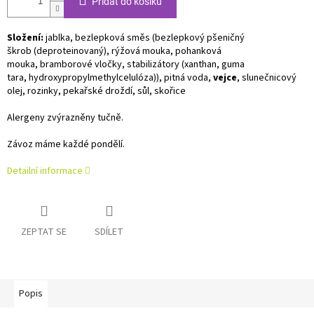
Přidat do košíku
Složení:
jablka, bezlepková směs (bezlepkový pšeničný
škrob (deproteinovaný), rýžová mouka, pohanková
mouka, bramborové vločky, stabilizátory (xanthan, guma
tara, hydroxypropylmethylcelulóza)), pitná voda,
vejce
, slunečnicový
olej, rozinky, pekařské droždí, sůl, skořice
Alergeny zvýrazněny tučně.
Závoz máme každé pondělí.
Detailní informace
ZEPTAT SE
SDÍLET
Popis