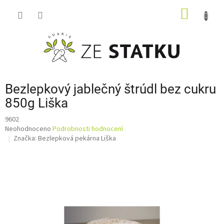
Přejít
NÁKUP
na
obsah
KOŠÍK
Bezlepkový jablečný štrúdl bez cukru
850g Liška
9602
Průměrné
Neohodnoceno
Podrobnosti hodnocení
hodnocení
Značka:
Bezlepková pekárna Liška
produktu
je
0,0
z
5
hvězdiček.