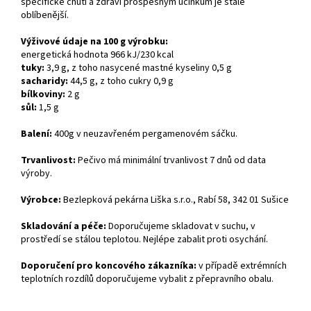
speciﬁcké chuti a zdraví prospěšným účinkům je stále
oblíbenější.
Výživové údaje na 100 g výrobku:
energetická hodnota 966 kJ/230 kcal
tuky:
3,9 g, z toho nasycené mastné kyseliny 0,5 g
sacharidy:
44,5 g, z toho cukry 0,9 g
bílkoviny:
2 g
sůl:
1,5 g
Balení:
40
0g v neuzavřeném pergamenovém sáčku.
Trvanlivost:
Pečivo má minimální trvanlivost 7 dnů od data
výroby.
Výrobce:
Bezlepková pekárna Liška s.r.o., Rabí 58, 342 01 Sušice
Skladování a péče:
Doporučujeme skladovat v suchu, v
prostředí se stálou teplotou. Nejlépe zabalit proti osychání.
Doporučení pro koncového zákazníka:
v případě extrémních
teplotních rozdílů doporučujeme vybalit z přepravního obalu.