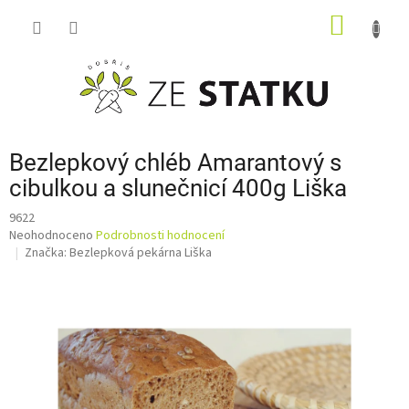
Přejít
NÁKUP
na
obsah
KOŠÍK
Bezlepkový chléb Amarantový s
cibulkou a slunečnicí 400g Liška
9622
Průměrné
Neohodnoceno
Podrobnosti hodnocení
hodnocení
Značka:
Bezlepková pekárna Liška
produktu
je
0,0
z
5
hvězdiček.