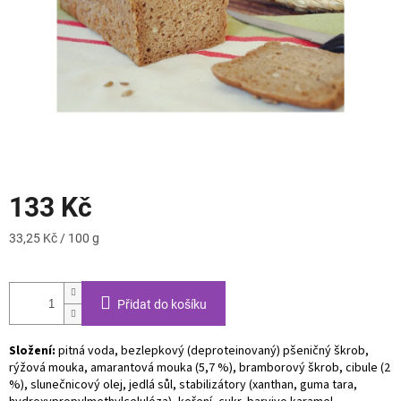
133 Kč
Měrná
33,25 Kč / 100 g
cena:
Přidat do košíku
Složení:
pitná voda, bezlepkový (deproteinovaný) pšeničný škrob,
rýžová mouka, amarantová mouka (5,7 %), bramborový škrob, cibule (2
%), slunečnicový olej, jedlá sůl, stabilizátory (xanthan, guma tara,