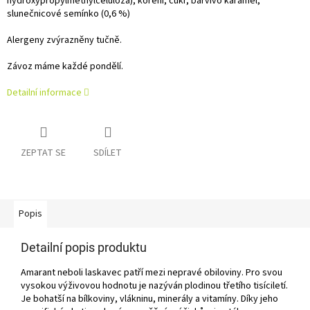
hydroxypropylmethylcelulóza), koření, cukr, barvivo karamel,
slunečnicové semínko (0,6 %)
Alergeny zvýrazněny tučně.
Závoz máme každé pondělí.
Detailní informace
ZEPTAT SE
SDÍLET
Popis
Detailní popis produktu
Amarant neboli laskavec patří mezi nepravé obiloviny. Pro svou
vysokou výživovou hodnotu je nazýván plodinou třetího tisíciletí.
Je bohatší na bílkoviny, vlákninu, minerály a vitamíny. Díky jeho