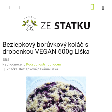
Přejít
NÁKUP
na
obsah
KOŠÍK
Bezlepkový borůvkový koláč s
drobenkou VEGAN 600g Liška
9585
Průměrné
Neohodnoceno
Podrobnosti hodnocení
hodnocení
Značka:
Bezlepková pekárna Liška
produktu
je
0,0
z
5
hvězdiček.