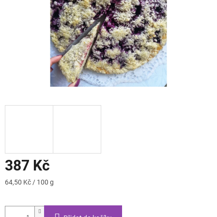
387 Kč
Měrná
64,50 Kč / 100 g
cena: