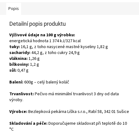
Popis
Detailní popis produktu
Výživové údaje na 100 g výrobku:
energetická hodnota 1
374
kJ/
327
kcal
tuky:
16,1
g, z toho nasycené mastné kyseliny 1,82
g
sacharidy:
44,2
g, z toho cukry
24,9
g
vláknina:
1,26
g
bílkoviny:
1,2
g
sůl:
0,47
g
Balení:
600g – celý balený koláč
Trvanlivost:
Pečivo má minimální trvanlivost 3 dny od data
výroby.
Výrobce:
Bezlepková pekárna Liška s.r.o., Rabí 58, 342 01 Sušice
Skladování a péče:
Doporučujeme skladovat při teplotě do 10
°C