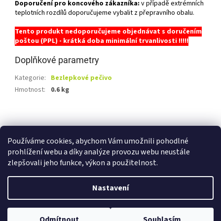
Doporučení pro koncového zákazníka:
v případě extrémních
teplotních rozdílů doporučujeme vybalit z přepravního obalu.
Tento produkt nedoporučujeme objednávat s doručením
poštou (PPL) - krátká doba minimální trvanlivosti !!!!!
Doplňkové parametry
Kategorie
:
Bezlepkové pečivo
Hmotnost
:
0.6 kg
Z
á
Shoptet.cz
Ze statku Dobříš
Certifikát BIO
p
Používáme cookies, abychom Vám umožnili pohodlné
a
prohlížení webu a díky analýze provozu webu neustále
t
zlepšovali jeho funkce, výkon a použitelnost.
í
Vytvořil Shoptet
Nastavení
Copyright 2026
E-shop Ze statku Dobříš
. Všechna práva
Odmítnout
Souhlasím
vyhrazena.
Upravit nastavení cookies