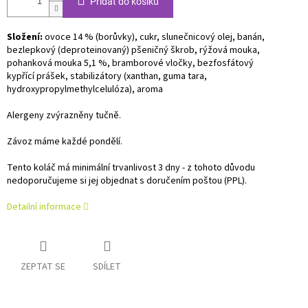
Přidat do košíku
Složení:
ovoce 14 % (borůvky), cukr, slunečnicový olej, banán,
bezlepkový (deproteinovaný) pšeničný škrob, rýžová mouka,
pohanková mouka 5,1 %, bramborové vločky, bezfosfátový
kypřící prášek, stabilizátory (xanthan, guma tara,
hydroxypropylmethylcelulóza), aroma
Alergeny zvýrazněny tučně.
Závoz máme každé pondělí.
Tento koláč má minimální trvanlivost 3 dny - z tohoto důvodu
nedoporučujeme si jej objednat s doručením poštou (PPL).
Detailní informace
ZEPTAT SE
SDÍLET