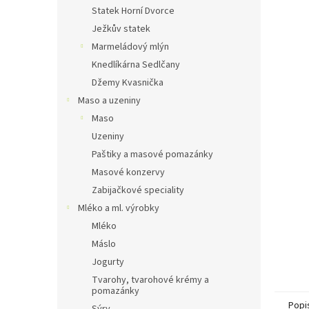
n
Statek Horní Dvorce
e
Ježkův statek
l
Marmeládový mlýn
Knedlíkárna Sedlčany
Džemy Kvasnička
Maso a uzeniny
Maso
Uzeniny
Paštiky a masové pomazánky
Masové konzervy
Zabijačkové speciality
Mléko a ml. výrobky
Mléko
Máslo
Jogurty
Tvarohy, tvarohové krémy a
pomazánky
Popi