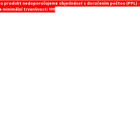
o produkt nedoporučujeme objednávat s doručením poštou (PPL) -
 minimální trvanlivosti !!!!!