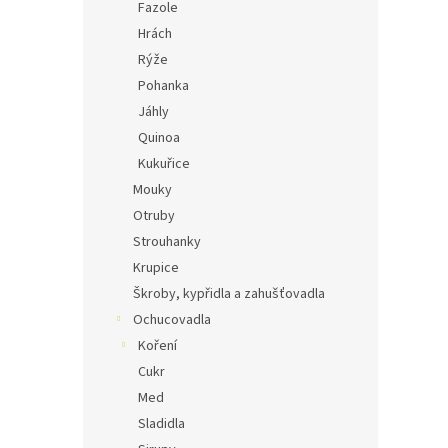
Fazole
Hrách
Rýže
Pohanka
Jáhly
Quinoa
Kukuřice
Mouky
Otruby
Strouhanky
Krupice
Škroby, kypřidla a zahušťovadla
Ochucovadla
Koření
Cukr
Med
Sladidla