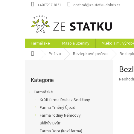
Přejít
+420720218151
obchod@ze-statku-dobris.cz
na
obsah
Farmářské
Maso a uzeniny
Mléko a ml. výrob
Domů
Pečivo
Bezlepkové pečivo
Bezlepk
P
Bezl
o
Přeskočit
s
Průměr
Neohod
kategorie
Kategorie
t
hodnoce
r
produkt
Farmářské
a
je
Krůtí farma Druhaz Sedlčany
0,0
n
z
Farma Trněný Újezd
n
5
í
Farma rodiny Němcovy
hvězdič
p
Bláhův Dvůr
a
Farma Dora (kozí farma)