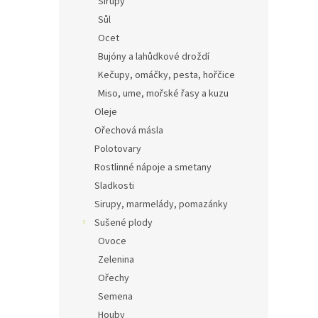
Sirupy
Sůl
Ocet
Bujóny a lahůdkové droždí
Kečupy, omáčky, pesta, hořčice
Miso, ume, mořské řasy a kuzu
Oleje
Ořechová másla
Polotovary
Rostlinné nápoje a smetany
Sladkosti
Sirupy, marmelády, pomazánky
Sušené plody
Ovoce
Zelenina
Ořechy
Semena
Houby