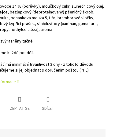
ovoce 14 % (borůvky), moučkový cukr, slunečnicový olej,
ejce
, bezlepkový (deproteinovaný) pšeničný škrob,
ouka, pohanková mouka 5,1 %, bramborové vločky,
ový kypřící prášek, stabilizátory (xanthan, guma tara,
ropylmethylcelulóza), aroma
 zvýrazněny tučně.
me každé pondělí.
áč má minimální trvanlivost 3 dny - z tohoto důvodu
ujeme si jej objednat s doručením poštou (PPL).
informace
ZEPTAT SE
SDÍLET