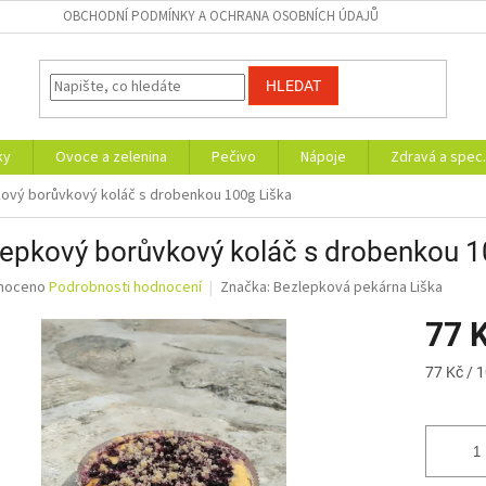
OBCHODNÍ PODMÍNKY A OCHRANA OSOBNÍCH ÚDAJŮ
HLEDAT
ky
Ovoce a zelenina
Pečivo
Nápoje
Zdravá a spec.
ový borůvkový koláč s drobenkou 100g Liška
epkový borůvkový koláč s drobenkou 1
né
noceno
Podrobnosti hodnocení
Značka:
Bezlepková pekárna Liška
ní
77 
u
Měrná
77 Kč / 
cena:
ek.