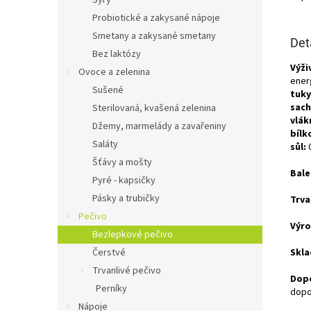
Sýry
Probiotické a zakysané nápoje
Smetany a zakysané smetany
Det
Bez laktózy
Výži
Ovoce a zelenina
ener
Sušené
tuky
sach
Sterilovaná, kvašená zelenina
vlák
Džemy, marmelády a zavařeniny
bílk
Saláty
sůl:
Šťávy a mošty
Bale
Pyré - kapsičky
Pásky a trubičky
Trva
Pečivo
Výro
Bezlepkové pečivo
Čerstvé
Skla
Trvanlivé pečivo
Dopo
Perníky
dopo
Nápoje