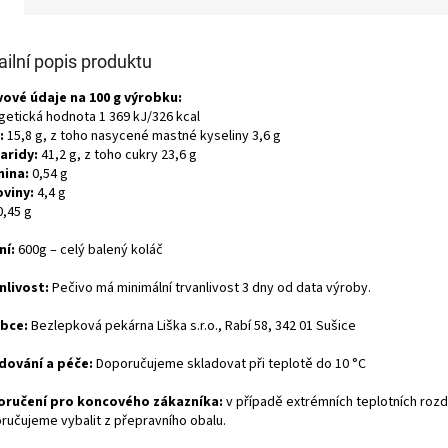
ailní popis produktu
vové údaje na 100 g výrobku:
getická hodnota 1
369
kJ/
326
kcal
:
15,8
g, z toho nasycené mastné kyseliny
3,6
g
aridy:
41,2
g, z toho cukry
23,6
g
nina:
0,54
g
oviny:
4,4
g
0,45
g
ní:
600g – celý balený koláč
nlivost:
Pečivo má minimální trvanlivost 3 dny od data výroby.
bce:
Bezlepková pekárna Liška s.r.o., Rabí 58, 342 01 Sušice
dování a péče:
Doporučujeme skladovat při teplotě do 10 °C
ručení pro koncového zákazníka:
v případě extrémních teplotních rozd
ručujeme vybalit z přepravního obalu.