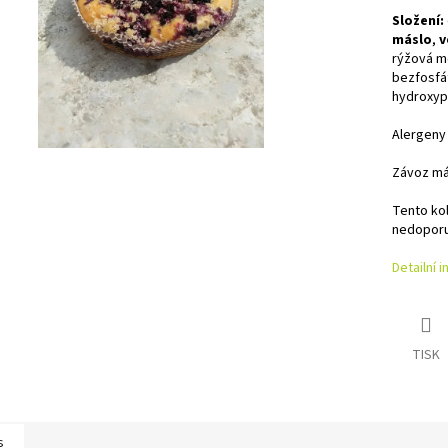
Složení:
máslo
,
v
rýžová m
bezfosfát
hydroxyp
Alergeny
Závoz má
Tento kol
nedoporuč
Detailní 
TISK
s