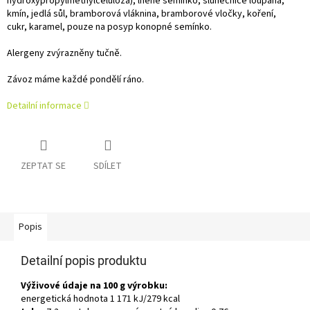
hydroxypropylmethylcelulóza), lněné semínko, slunečnice loupaná,
kmín, jedlá sůl, bramborová vláknina, bramborové vločky, koření,
cukr, karamel, pouze na posyp konopné semínko.
Alergeny zvýrazněny tučně.
Závoz máme každé pondělí ráno.
Detailní informace
ZEPTAT SE
SDÍLET
Popis
Detailní popis produktu
Výživové údaje na 100 g výrobku:
energetická hodnota 1 171 kJ/279 kcal