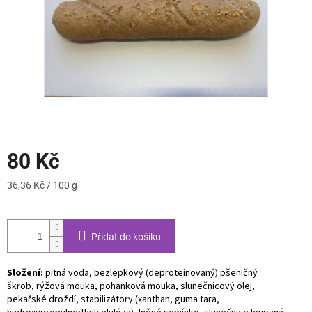
80 Kč
Měrná
36,36 Kč / 100 g
cena:
Přidat do košíku
Složení:
pitná voda, bezlepkový (deproteinovaný) pšeničný
škrob, rýžová mouka, pohanková mouka, slunečnicový olej,
pekařské droždí, stabilizátory (xanthan, guma tara,