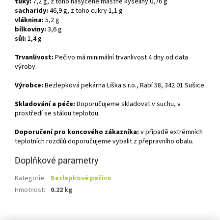
tuky:
7,2 g, z toho nasycené mastné kyseliny 0,76 g
sacharidy:
46,9 g, z toho cukry 1,1 g
vláknina:
5,2 g
bílkoviny:
3,6 g
sůl:
1,4 g
Trvanlivost:
Pečivo má minimální trvanlivost 4 dny od data
výroby.
Výrobce:
Bezlepková pekárna Liška s.r.o., Rabí 58, 342 01 Sušice
Skladování a péče:
Doporučujeme skladovat v suchu, v
prostředí se stálou teplotou.
Doporučení pro koncového zákazníka:
v případě extrémních
teplotních rozdílů doporučujeme vybalit z přepravního obalu.
Doplňkové parametry
Kategorie
:
Bezlepkové pečivo
Hmotnost
:
0.22 kg
Z