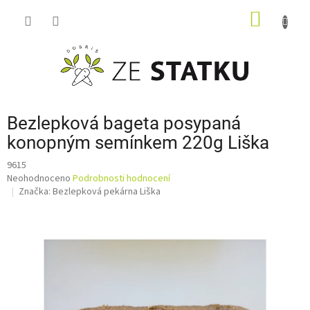
Přejít
NÁKUP
na
obsah
KOŠÍK
Bezlepková bageta posypaná
konopným semínkem 220g Liška
9615
Průměrné
Neohodnoceno
Podrobnosti hodnocení
hodnocení
Značka:
Bezlepková pekárna Liška
produktu
je
0,0
z
5
hvězdiček.