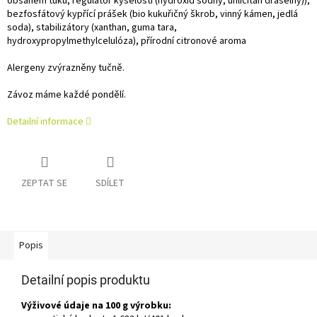
obsahem tuku, regulátor kyselosti (hydroxid sodný, uhličitan draselný)),
bezfosfátový kypřící prášek (bio kukuřičný škrob, vinný kámen, jedlá
soda), stabilizátory (xanthan, guma tara,
hydroxypropylmethylcelulóza), přírodní citronové aroma
Alergeny zvýrazněny tučně.
Závoz máme každé pondělí.
Detailní informace
ZEPTAT SE
SDÍLET
Popis
Detailní popis produktu
Výživové údaje na 100 g výrobku: