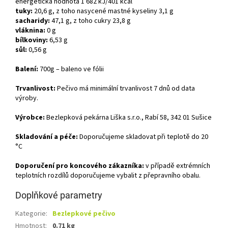
energetická hodnota 1 682
kJ/401
kcal
tuky:
20,6
g, z toho nasycené mastné kyseliny 3,1
g
sacharidy:
47,1
g, z toho cukry
23,8
g
vláknina:
0
g
bílkoviny:
6,53
g
sůl:
0,56
g
Balení:
7
00g – baleno ve fólii
Trvanlivost:
Pečivo má minimální trvanlivost 7 dnů od data
výroby.
Výrobce:
Bezlepková pekárna Liška s.r.o., Rabí 58, 342 01 Sušice
Skladování a péče:
Doporučujeme skladovat při teplotě do 20
°C
Doporučení pro koncového zákazníka:
v případě extrémních
teplotních rozdílů doporučujeme vybalit z přepravního obalu.
Doplňkové parametry
Kategorie
:
Bezlepkové pečivo
Hmotnost
:
0.71 kg