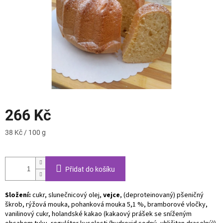
266 Kč
Měrná
38 Kč / 100 g
cena:
Přidat do košíku
Složení:
cukr, slunečnicový olej,
vejce
, (deproteinovaný) pšeničný
škrob, rýžová mouka, pohanková mouka 5,1 %, bramborové vločky,
vanilinový cukr, holandské kakao (kakaový prášek se sníženým