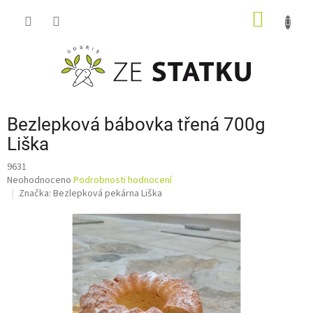
Přejít
NÁKUP
na
obsah
KOŠÍK
Bezlepková bábovka třená 700g
Liška
9631
Průměrné
Neohodnoceno
Podrobnosti hodnocení
hodnocení
Značka:
Bezlepková pekárna Liška
produktu
je
0,0
z
5
hvězdiček.