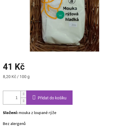
41 Kč
Měrná
8,20 Kč / 100 g
cena:
Přidat do košíku
Složení:
mouka z loupané rýže
Bez alergenů