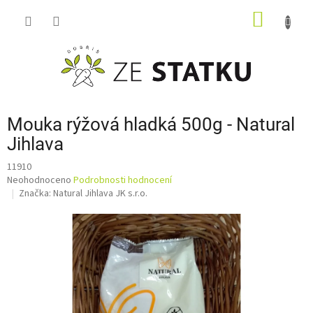
Přejít
NÁKUP
na
obsah
KOŠÍK
Mouka rýžová hladká 500g - Natural
Jihlava
11910
Průměrné
Neohodnoceno
Podrobnosti hodnocení
hodnocení
Značka:
Natural Jihlava JK s.r.o.
produktu
je
0,0
z
5
hvězdiček.