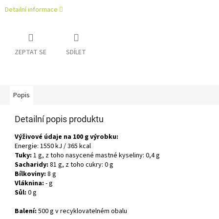
Detailní informace
ZEPTAT SE
SDÍLET
Popis
Detailní popis produktu
Výživové údaje na 100 g výrobku:
Energie: 1550 kJ / 365 kcal
Tuky:
1 g, z toho nasycené mastné kyseliny: 0,4 g
Sacharidy:
81 g, z toho cukry: 0 g
Bílkoviny:
8 g
Vláknina:
- g
Sůl:
0 g
Balení:
500 g v recyklovatelném obalu