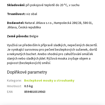
Skladování:
při pokojové teplotě do 20 °C, v suchu
Trvanlivost:
viz obal
Dodavatel:
Natural Jihlava s.r.o., Humpolecká 286/28, 586 01,
Jihlava, Česká republika
Země původu:
Belgie
Využívá se především k přípravě sladkých, nepečených dezertů.
Je vynikající surovinou pro pečení bezlepkových sušenek, dortů
a nekynutých buchet. Anebo vhodná pro zahušťování omáček
slaných nebo sladkých jídel. Rýžová mouka zvyšuje objem a
pojivost (bezlepkových) směsí.
Doplňkové parametry
Kategorie
:
Bezlepkové mouky a strouhanky
Hmotnost
:
0.5 kg
EAN
:
8594010319563