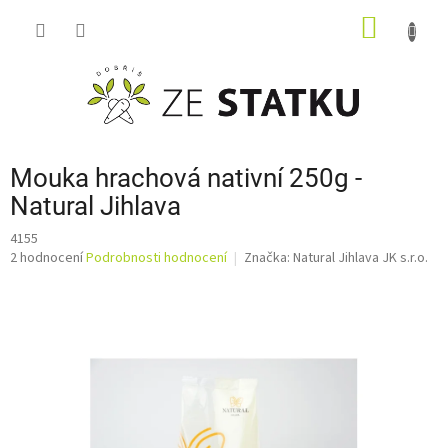
Přejít
NÁKUP
na
obsah
KOŠÍK
Mouka hrachová nativní 250g -
Natural Jihlava
4155
Průměrné
2 hodnocení
Podrobnosti hodnocení
Značka:
Natural Jihlava JK s.r.o.
hodnocení
produktu
je
3,0
z
5
hvězdiček.