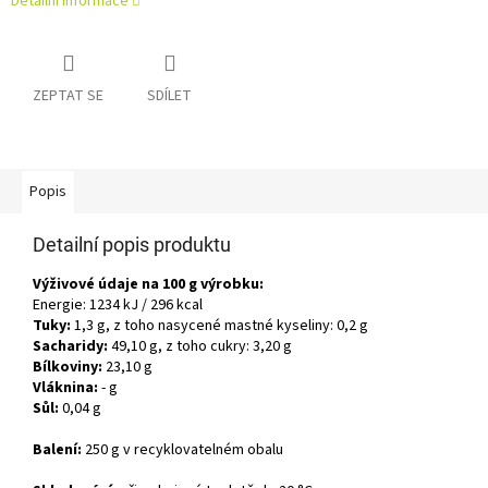
Detailní informace
ZEPTAT SE
SDÍLET
Popis
Detailní popis produktu
Výživové údaje na 100 g výrobku:
Energie: 1234 kJ / 296 kcal
Tuky:
1,3 g, z toho nasycené mastné kyseliny: 0,2 g
Sacharidy:
49,10 g, z toho cukry: 3,20 g
Bílkoviny:
23,10 g
Vláknina:
- g
Sůl:
0,04 g
Balení:
250 g v recyklovatelném obalu