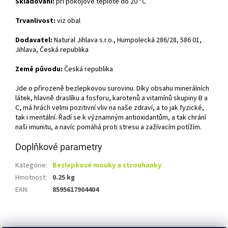
Skladování:
při pokojové teplotě do 20 °C
Trvanlivost:
viz obal
Dodavatel:
Natural Jihlava s.r.o., Humpolecká 286/28, 586 01,
Jihlava, Česká republika
Země původu:
Česká republika
Jde o přirozeně bezlepkovou surovinu. Díky obsahu minerálních
látek, hlavně draslíku a fosforu, karotenů a vitamínů skupiny B a
C, má hrách velmi pozitivní vliv na naše zdraví, a to jak fyzické,
tak i mentální. Řadí se k významným antioxidantům, a tak chrání
naši imunitu, a navíc pomáhá proti stresu a zažívacím potížím.
Doplňkové parametry
Kategorie
:
Bezlepkové mouky a strouhanky
Hmotnost
:
0.25 kg
EAN
:
8595617904404
Z