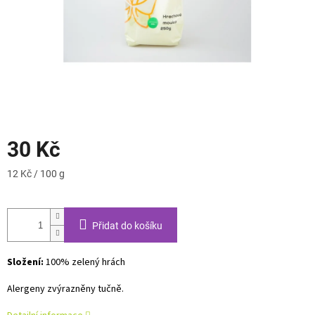
30 Kč
Měrná
12 Kč / 100 g
cena:
Přidat do košíku
Složení:
100% zelený hrách
Alergeny zvýrazněny tučně.